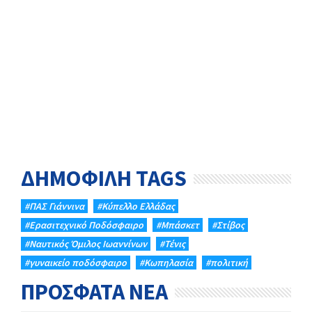
ΔΗΜΟΦΙΛΗ TAGS
#ΠΑΣ Γιάννινα
#Κύπελλο Ελλάδας
#Eρασιτεχνικό Ποδόσφαιρο
#Μπάσκετ
#Στίβος
#Ναυτικός Όμιλος Ιωαννίνων
#Τένις
#γυναικείο ποδόσφαιρο
#Κωπηλασία
#πολιτική
ΠΡΟΣΦΑΤΑ ΝΕΑ