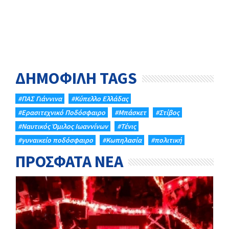
ΔΗΜΟΦΙΛΗ TAGS
#ΠΑΣ Γιάννινα
#Κύπελλο Ελλάδας
#Eρασιτεχνικό Ποδόσφαιρο
#Μπάσκετ
#Στίβος
#Ναυτικός Όμιλος Ιωαννίνων
#Τένις
#γυναικείο ποδόσφαιρο
#Κωπηλασία
#πολιτική
ΠΡΟΣΦΑΤΑ ΝΕΑ