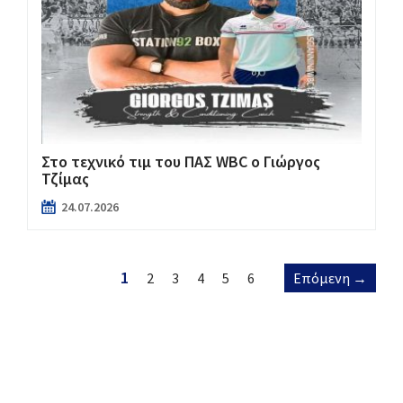
Στο τεχνικό τιμ του ΠΑΣ WBC ο Γιώργος
Τζίμας
24.07.2026
1
2
3
4
5
6
Επόμενη →