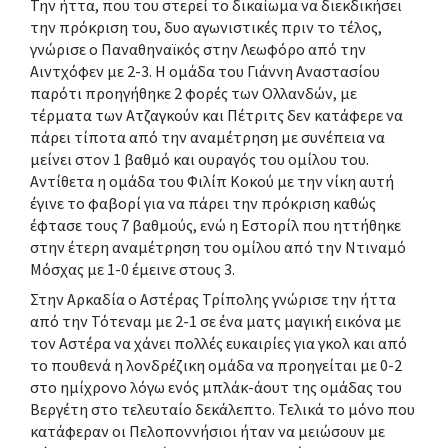
Την ήττα, που του στερεί το δικαίωμα να διεκδικήσει
την πρόκριση του, δυο αγωνιστικές πριν το τέλος,
γνώρισε ο Παναθηναϊκός στην Λεωφόρο από την
Αιντχόφεν με 2-3. Η ομάδα του Γιάννη Αναστασίου
παρότι προηγήθηκε 2 φορές των Ολλανδών, με
τέρματα των Ατζαγκούν και Πέτριτς δεν κατάφερε να
πάρει τίποτα από την αναμέτρηση με συνέπεια να
μείνει στον 1 βαθμό και ουραγός του ομίλου του.
Αντίθετα η ομάδα του Φιλίπ Κοκού με την νίκη αυτή
έγινε το φαβορί για να πάρει την πρόκριση καθώς
έφτασε τους 7 βαθμούς, ενώ η Εστορίλ που ηττήθηκε
στην έτερη αναμέτρηση του ομίλου από την Ντιναμό
Μόσχας με 1-0 έμεινε στους 3.
Στην Αρκαδία ο Αστέρας Τρίπολης γνώρισε την ήττα
από την Τότεναμ με 2-1 σε ένα ματς μαγική εικόνα με
τον Αστέρα να χάνει πολλές ευκαιρίες για γκολ και από
το πουθενά η λονδρέζικη ομάδα να προηγείται με 0-2
στο ημίχρονο λόγω ενός μπλάκ-άουτ της ομάδας του
Βεργέτη στο τελευταίο δεκάλεπτο. Τελικά το μόνο που
κατάφεραν οι Πελοποννήσιοι ήταν να μειώσουν με