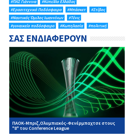
#ΠΑΣ Γιάννινα
#Κύπελλο Ελλάδας
#Eρασιτεχνικό Ποδόσφαιρο
#Μπάσκετ
#Στίβος
#Ναυτικός Όμιλος Ιωαννίνων
#Τένις
#γυναικείο ποδόσφαιρο
#Κωπηλασία
#πολιτική
ΣΑΣ ΕΝΔΙΑΦΕΡΟΥΝ
ΠΑΟΚ-Μπριζ,Ολυμπιακός-Φενέρμπαχτσε στους
"8" του Conference League