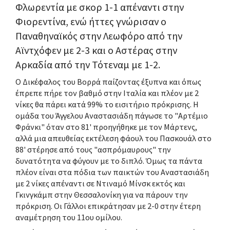
Φλωρεντία με σκορ 1-1 απέναντι στην
Φιορεντίνα, ενώ ήττες γνώρισαν ο
Παναθηναϊκός στην Λεωφόρο από την
Αϊντχόφεν με 2-3 και ο Αστέρας στην
Αρκαδία από την Τότεναμ με 1-2.
Ο Δικέφαλος του Βορρά παίζοντας έξυπνα και όπως
έπρεπε πήρε τον βαθμό στην Ιταλία και πλέον με 2
νίκες θα πάρει κατά 99% το εισιτήριο πρόκρισης. Η
ομάδα του Άγγελου Αναστασιάδη πάγωσε το "Αρτέμιο
Φράνκι" όταν στο 81' προηγήθηκε με τον Μάρτενς,
αλλά μια απευθείας εκτέλεση φάουλ του Πασκουάλ στο
88' στέρησε από τους "ασπρόμαυρους" την
δυνατότητα να φύγουν με το διπλό. Όμως τα πάντα
πλέον είναι στα πόδια των παικτών του Αναστασιάδη
με 2 νίκες απέναντι σε Ντιναμό Μίνσκ εκτός και
Γκινγκάμπ στην Θεσσαλονίκη για να πάρουν την
πρόκριση. Οι Γάλλοι επικράτησαν με 2-0 στην έτερη
αναμέτρηση του 11ου ομίλου.