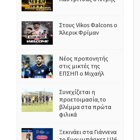
Στους Vikos Φalcons ο
Άλερικ Φρίμαν
Νέος προπονητής
στις μικτές της
ΕΠΣΗΠ ο Μιχαήλ
Συνεχίζεται η
προετοιμασία,το
βλέμμα στα πρώτα
φιλικά
Ξεκινάει στα Γιάννενα
το Ευρωμπάσκετ U16