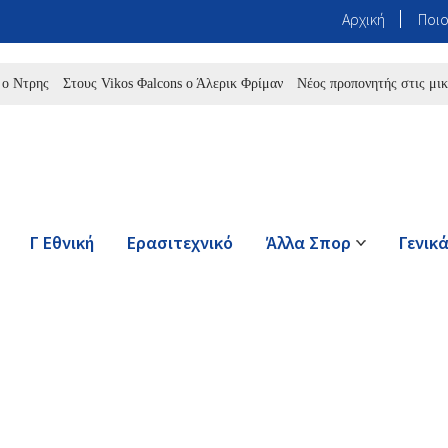
Αρχική
Ποιο
ης
Στους Vikos Φalcons ο Άλερικ Φρίμαν
Νέος προπονητής στις μικτές 
Γ Εθνική
Ερασιτεχνικό
Άλλα Σπορ
Γενικ