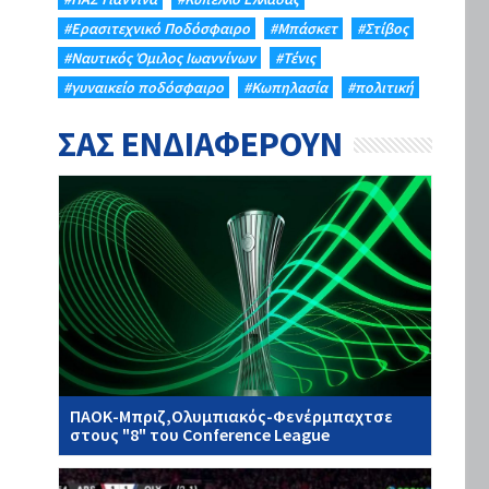
#Eρασιτεχνικό Ποδόσφαιρο
#Μπάσκετ
#Στίβος
#Ναυτικός Όμιλος Ιωαννίνων
#Τένις
#γυναικείο ποδόσφαιρο
#Κωπηλασία
#πολιτική
ΣΑΣ ΕΝΔΙΑΦΕΡΟΥΝ
ΠΑΟΚ-Μπριζ,Ολυμπιακός-Φενέρμπαχτσε
στους "8" του Conference League