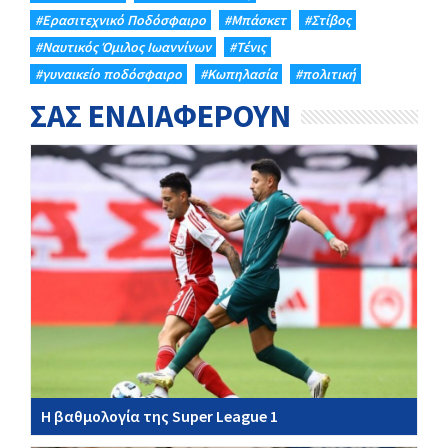
#Eρασιτεχνικό Ποδόσφαιρο
#Μπάσκετ
#Στίβος
#Ναυτικός Όμιλος Ιωαννίνων
#Τένις
#γυναικείο ποδόσφαιρο
#Κωπηλασία
#πολιτική
ΣΑΣ ΕΝΔΙΑΦΕΡΟΥΝ
Η βαθμολογία της Super League 1