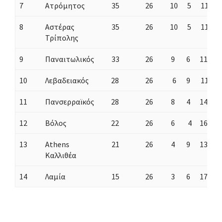
7
Ατρόμητος
35
26
10
5
11
3
8
Αστέρας
35
26
10
5
11
2
Τρίπολης
9
Παναιτωλικός
33
26
9
6
11
2
10
Λεβαδειακός
28
26
6
9
11
3
11
Πανσερραϊκός
28
26
8
4
14
3
12
Βόλος
22
26
6
4
16
2
13
Athens
21
26
4
9
13
2
Καλλιθέα
14
Λαμία
15
26
3
6
17
1