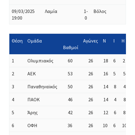
09/03/2025
Λαμία
1-
Βόλος
19:00
0
Θέση
Ομάδα
Αγώνες
Ν
Ι
H
Γ
Βαθμοί
Υ
1
Ολυμπιακός
60
26
18
6
2
4
2
ΑΕΚ
53
26
16
5
5
4
3
Παναθηναϊκός
50
26
14
8
4
3
4
ΠΑΟΚ
46
26
14
4
8
5
5
Άρης
42
26
12
6
8
3
6
ΟΦΗ
36
26
10
6
10
3