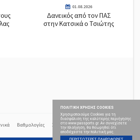
01.08.2026
τους
Δανεικός από τον ΠΑΣ
λλας
στην Κατσικά ο Τσιώτης
ΠΟΛΙΤΙΚΗ ΧΡΗΣΗΣ COOKIES
Χρησιμοποιούμε Cookies για τη
διασφάλιση της καλύτερης περιήγησης
στο www.passports.gr. Αν συνεχίσετε
ενικά
Βαθμολογίες
Στήλες
την πλοήγηση, θα θεωρηθεί ότι
αποδέχεστε την πολιτική μας.
ΠΕΡΙΣΣΟΤΕΡΕΣ ΠΛΗΡΟΦΟΡΙΕΣ