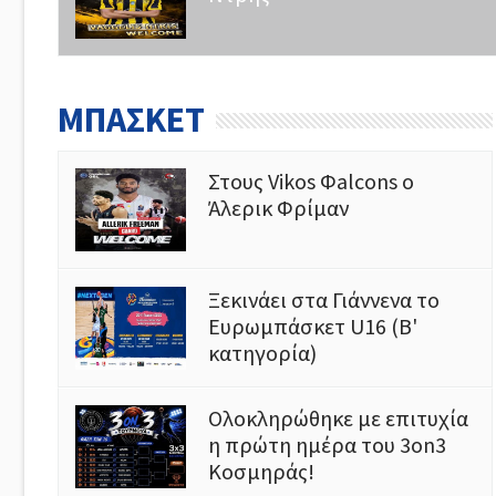
ΜΠΑΣΚΕΤ
Στους Vikos Φalcons ο
Άλερικ Φρίμαν
Ξεκινάει στα Γιάννενα το
Ευρωμπάσκετ U16 (Β'
κατηγορία)
Ολοκληρώθηκε με επιτυχία
η πρώτη ημέρα του 3on3
Κοσμηράς!