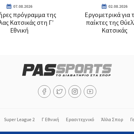
07.08.2026
02.08.2026
ήρες πρόγραμμα της
Εργομετρικά για 
λας Κατσικάς στη Γ’
παίκτες της Θύε
Εθνική
Κατσικάς
Super League 2
Γ Εθνική
Ερασιτεχνικό
Άλλα Σπορ
Γ