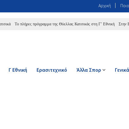
Αρχική
Ποιο
Το πλήρες πρόγραμμα της Θύελλας Κατσικάς στη Γ’ Εθνική
Στην Ελεούσα
Γ Εθνική
Ερασιτεχνικό
Άλλα Σπορ
Γενικ