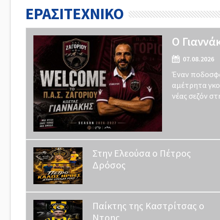
ΕΡΑΣΙΤΕΧΝΙΚΟ
Ο Γιαννά
07.08.2026
Έναν ποδοσφα
αμέτρητα γκολ
νέας σεζόν στ
Στην Ελεούσα ο Πέτρος
Δρόσος
Παίκτης της Καστρίτσας ο
Ντρης