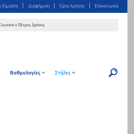
ι Είμαστε
Διαφήμιση
Όροι Χρήσης
Επικοινωνία
 ο Πέτρος Δρόσος
Ο Γιαννάκης «Πένια» στον ΠΑΣ Ζαγορίου
ά
Βαθμολογίες
Στήλες