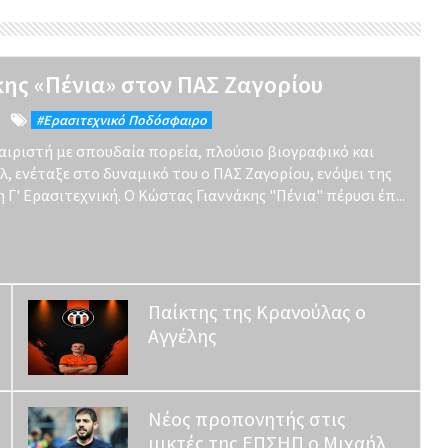
κης «Πένια» στον ΠΑΣ Ζαγορίου
#Eρασιτεχνικό Ποδόσφαιρο
ιριστή με σπουδαία πορεία, πλούσιο βιογραφικό και
, ενέταξε στο δυναμικό του ο ΠΑΣ Ζαγορίου, ενόψει της
η Γ' Ερασιτεχνική. Ο Κώστας Γιαννάκης "Πένια" πέρυσι έπ...
Παίκτης της Κρανούλας ο
Αγγέλης
Νέος προπονητής στις
μικτές της ΕΠΣΗΠ ο Μιχαήλ