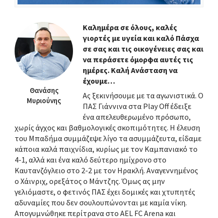
Καλημέρα σε όλους, καλές
γιορτές με υγεία και καλό Πάσχα
σε σας και τις οικογένειες σας και
να περάσετε όμορφα αυτές τις
ημέρες. Καλή Ανάσταση να
έχουμε…
Θανάσης
Ας ξεκινήσουμε με τα αγωνιστικά. Ο
Μυριούνης
ΠΑΣ Γιάννινα στα Play Off έδειξε
ένα απελευθερωμένο πρόσωπο,
χωρίς άγχος και βαθμολογικές σκοπιμότητες. Η έλευση
του Μπαδήμα συμμάζεψε λίγο τα ασυμμάζευτα, είδαμε
κάποια καλά παιχνίδια, κυρίως με τον Καμπανιακό το
4-1, αλλά και ένα καλό δεύτερο ημίχρονο στο
Καυτανζόγλειο στο 2-2 με τον Ηρακλή. Αναγεννημένος
ο Χάινριχ, ορεξάτος ο Μάντζης. Όμως ας μην
γελιόμαστε, ο φετινός ΠΑΣ έχει δομικές και χτυπητές
αδυναμίες που δεν σουλουπώνονται με καμία νίκη.
Απογυμνώθηκε περίτρανα στο AEL FC Arena και