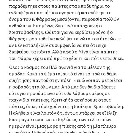
παραδέχτηκε στους παίκτες στα αποδυτήρια το
ενδιαφέρον υποψήφιου αγοραστή και ανέφερε το
όνομα του κ. Φάρρα ως μεσάζοντα, παρουσία πολλών
ανθρώπων. Επομένως δύο τινά υπάρχουν ή ο
Χριστοβασίλης ψεύδεται για να κερδίσει χρόνο ή ο
Φάρρας προσπαθεί να καλύψει τα νώτα του έτσι ώστε
αν δεν καταλήξουν σε συμφωνία να πει ότι είχε
διαψεύσει τα πάντα. Αλλά αφού ο Μίνα είναι παίκτης
του Φάρρα ξέρει από πρώτο χέρι τι και πότε ειπώθηκε..
Όλος ο κόσμος του ΠΑΣ αγωνιά για το μέλλον της
ομάδας. Κακά τα ψέματα, αυτό είναι το πρώτο θέμα
συζήτησης παντού στην πόλη. Ε εδώ λοιπόν μετριέται
η σοβαρότητα όλων μας. Από μας δεν θα διαβάσετε
ούτε για προσύμφωνα ούτε θα λάβουμε μέρος σε
παιχνίδια τακτικής. Κριτική θα ασκήσουμε στους
πάντες, όπως τόσα χρόνια στη διοίκηση Χριστοβασίλη.
Η αλήθεια είναι λοιπόν ότι όντως υπάρχει σε εξέλιξη
διαπραγμάτευση και οι δηλώσεις των τελευταίων
ημερών είναι μιας μορφή πίεσης από τη μία πλευρά
στην άλλη. Πιθανόν κάπου διαφωνούν ή δεν τα