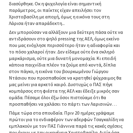
διασύρθηκε. Οκ η ψυχολογία είναι σημαντική
παράμετρος, οι παίκτες είχαν απειλήσει τον
Χριστοβασίλη με αποχή, όμως η εικόνα τους στη
Λάρισα ήταν απαράδεκτη...
Δεν μπορούσαν να αλλάξουν μια δεύτερη πάσα ούτε να
αντιδράσουν στο ψηλό pressing της ΑΕΛ, όμως εκείνο
που μας ενόχλησε περισσότερο ήταν η αδιαφορία και
το πόσο χαλαροί ήταν. Δεν είδαμε ούτε ένα σκληρό
μαρκάρισμα, ούτε μια δυνατή μονομαχία. Κι επειδή
κάποια παιχνίδια πλέον τα ζούμε από κοντά, δίπλα
στον πάγκο, η εικόνα του βουρκωμένου Γιώργου
Ντάσιου που προσπαθούσε να κρατηθεί ψύχραιμος θα
μας μείνει για αρκετό καιρό. Δυστυχώς ο ΠΑΣ πήγε
κομπάρσος στη φιέστα της ΑΕΛ και έδειξε μικρός σαν
ομάδα. Πέσαμε όλοι έξω όσοι πιστεύαμε ότι θα
προσπαθήσει να χαλάσει το πάρτι των Λαρισινών…
Πάμε τώρα στα σπουδαία. Πριν 20 ημέρες γράψαμε
πρώτοι για το ενδιαφέρον των αδερφών Τσαγκαλίδη να
εμπλακούν με τον ΠΑΣ Γιάννινα παρά τις κακές σχέσεις
που έχουν με την οικογένεια Χριστοβασίλη. Αιτία όσα