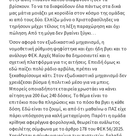
βρίσκουν. Το να τα διαψεύδουν όλα πάντως στα δικά
μας μάτια μοιάζει με κοροϊδία στον κόσμο της ομάδας
κι από τους δύο. Ελπίζω μόνο ο Χριστοβασίληδες να
τηρήσουν μέχρι τέλους τη λέξη παραχώρηση και όχι
πώληση. Από τη μύγα δεν βγαίνει ξύγκι…
Όσον αφορά τον εξωδικαστικό μηχανισμό, η
νομοθετική ρύθμιση ψηφίστηκε και έχει ήδη βγει και το
ανάλογο ΦΕΚ. Αρχές Μαΐου θα δημοσιευτεί και η
σχετική πλατφόρμα για τις αιτήσεις. Επειδή όμως κι
εδώ παίζει πολύ ράδιο αρβύλα, πρέπει να
ξεκαθαρίσουμε κάτι. Στον εξωδικαστικό μηχανισμό δεν
χρειάζεσαι βύσμα ή πολιτικό μέσο για να μπεις.
Μπορείς οποιαδήποτε εταιρεία χρωστάει να κάνει
αίτηση για 200 έως 240 δόσεις. Το θέμα είναι το
επιτόκιο που θα πληρώσεις και το πόσο θα βγει η κάθε
δόση. Εδώ είναι το ζουμί, κι από ότι μαθαίνω ο ΠΑΣ είχε
πάρει υπόσχεση για καλή μεταχείριση. Παρότι η ομάδα
κρίθηκε αφερέγγυα φορολογικά, θεωρείται ευάλωτος
οφειλέτης σύμφωνα με το άρθρο 178 του ΦΕΚ 56/2025.
Χρειάζεται η σύμφωνη γνώμη των πιστωτών, δηλαδή