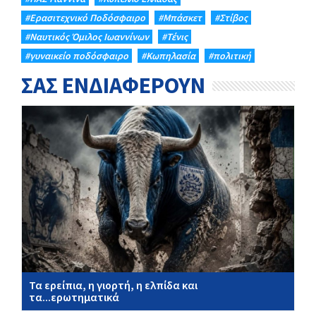
#Eρασιτεχνικό Ποδόσφαιρο
#Μπάσκετ
#Στίβος
#Ναυτικός Όμιλος Ιωαννίνων
#Τένις
#γυναικείο ποδόσφαιρο
#Κωπηλασία
#πολιτική
ΣΑΣ ΕΝΔΙΑΦΕΡΟΥΝ
Τα ερείπια, η γιορτή, η ελπίδα και
τα...ερωτηματικά