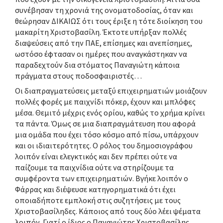
συνέβησαν τη χρονιά της ονοματοδοσίας, όταν και
θεώρησαν ΔΙΚΑΙΩΣ ότι τους έριξε η τότε διοίκηση του
μακαρίτη Χριστοβασίλη. Έκτοτε υπήρξαν πολλές
διαψεύσεις από την ΠΑΕ, επίσημες και ανεπίσημες,
ωστόσο έφτασαν οι ημέρες που αναγκάστηκαν να
παραδεχτούν δια στόματος Παναγιώτη κάποια
πράγματα στους ποδοσφαιριστές…
Οι διαπραγματεύσεις μεταξύ επιχειρηματιών μοιάζουν
πολλές φορές με παιχνίδι πόκερ, έχουν και μπλόφες
μέσα. Θεμιτό μέχρις ενός ορίου, καθώς το χρήμα κρίνει
τα πάντα. Όμως σε μια διαπραγμάτευση που αφορά
μια ομάδα που έχει τόσο κόσμο από πίσω, υπάρχουν
και οι ιδιαιτερότητες. Ο ρόλος του δημοσιογράφου
λοιπόν είναι ελεγκτικός και δεν πρέπει ούτε να
παίζουμε τα παιχνίδια ούτε να στηρίζουμε τα
συμφέροντα των επιχειρηματιών. Βγήκε λοιπόν ο
Φάρρας και διέψευσε κατηγορηματικά ότι έχει
οποιαδήποτε εμπλοκή στις συζητήσεις με τους
Χριστοβασίληδες. Κάποιος από τους δύο λέει ψέματα
λοιπόν. Γιατί ο ίδιος ο Παναγιώτης Χριστοβασίλης