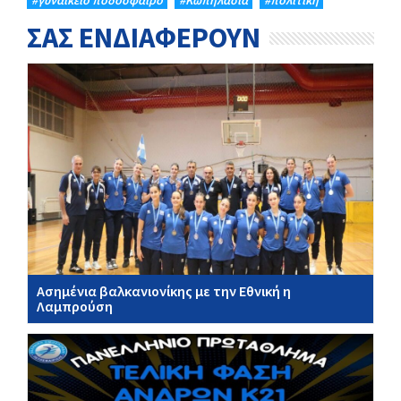
#γυναικείο ποδόσφαιρο
#Κωπηλασία
#πολιτική
ΣΑΣ ΕΝΔΙΑΦΕΡΟΥΝ
Ασημένια βαλκανιονίκης με την Εθνική η
Λαμπρούση