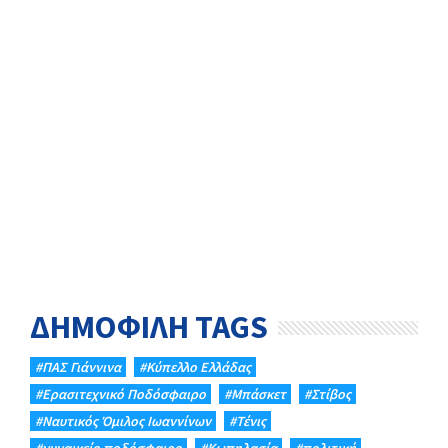
ΔΗΜΟΦΙΛΗ TAGS
#ΠΑΣ Γιάννινα
#Κύπελλο Ελλάδας
#Eρασιτεχνικό Ποδόσφαιρο
#Μπάσκετ
#Στίβος
#Ναυτικός Όμιλος Ιωαννίνων
#Τένις