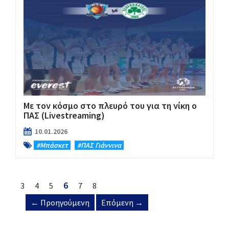
Με τον κόσμο στο πλευρό του για τη νίκη ο
ΠΑΣ (Livestreaming)
10.01.2026
#Μπάσκετ
#ΠΑΣ Γιάννινα
6
3
4
5
7
8
← Προηγούμενη
Επόμενη →