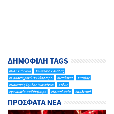
ΔΗΜΟΦΙΛΗ TAGS
#ΠΑΣ Γιάννινα
#Κύπελλο Ελλάδας
#Eρασιτεχνικό Ποδόσφαιρο
#Μπάσκετ
#Στίβος
#Ναυτικός Όμιλος Ιωαννίνων
#Τένις
#γυναικείο ποδόσφαιρο
#Κωπηλασία
#πολιτική
ΠΡΟΣΦΑΤΑ ΝΕΑ