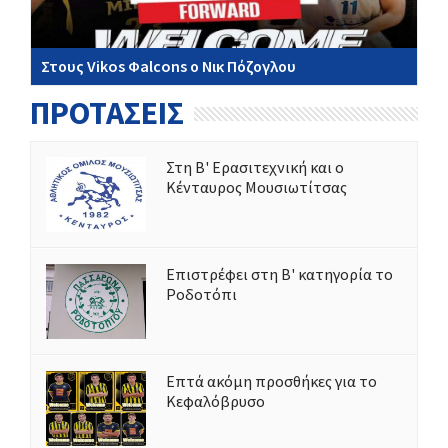
Στους Vikos Φalcons ο Νικ Πόζογλου
ΠΡΟΤΑΣΕΙΣ
Στη Β' Ερασιτεχνική και ο
Κένταυρος Μουσιωτίτσας
Επιστρέφει στη Β' κατηγορία το
Ροδοτόπι
Επτά ακόμη προσθήκες για το
Κεφαλόβρυσο