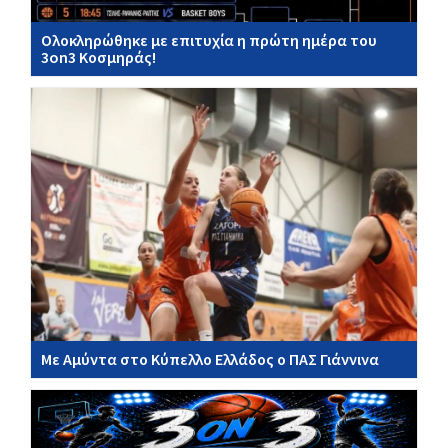
Ολοκληρώθηκε με επιτυχία η πρώτη ημέρα του
3on3 Κοσμηράς!
Με Αμύντα στο Κύπελλο Ελλάδος ο ΠΑΣ Γιάννινα