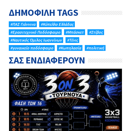
ΔΗΜΟΦΙΛΗ TAGS
#ΠΑΣ Γιάννινα
#Κύπελλο Ελλάδας
#Eρασιτεχνικό Ποδόσφαιρο
#Μπάσκετ
#Στίβος
#Ναυτικός Όμιλος Ιωαννίνων
#Τένις
#γυναικείο ποδόσφαιρο
#Κωπηλασία
#πολιτική
ΣΑΣ ΕΝΔΙΑΦΕΡΟΥΝ