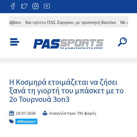
άββατο
Και εγένετο ΠΑΣ Ζαγορίου, με προπονητή Κατσίκο
Με φιλοδοξίες 
Η Κοσμηρά ετοιμάζεται να ζήσει
ξανά τη γιορτή του μπάσκετ με το
2ο Τουρνουά 3on3
18.07.2026
Αναγνώστηκε 791 φορές
#Μπάσκετ