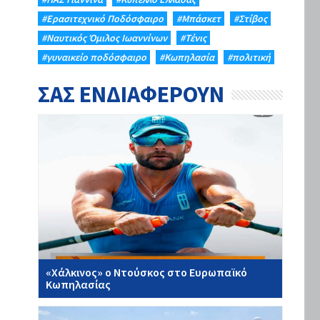
#Eρασιτεχνικό Ποδόσφαιρο
#Μπάσκετ
#Στίβος
#Ναυτικός Όμιλος Ιωαννίνων
#Τένις
#γυναικείο ποδόσφαιρο
#Κωπηλασία
#πολιτική
ΣΑΣ ΕΝΔΙΑΦΕΡΟΥΝ
«Χάλκινος» ο Ντούσκος στο Ευρωπαϊκό
Κωπηλασίας