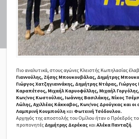
Πιο αναλυτικά, στους αγώνες Κλειστής Κωπηλασίας έλαβα
Γιαννούλης, Ζήσης Μπουκουβάλας, Δημήτρης Μπουκο
Γιώργος Χατζηγιαννάκης, Δημήτρης Ντάρας, Γιώργος
Καραπέτσος, Μιχαήλ Καρυοφύλλης, Μιχαήλ Γοργόλης, 
Κων/νος Κωστούλας, Ιωάννης Βασιλάκης, Νίκος Τσέμ
Λώλης, Αχιλλέας Κάκκαβος, Κων/νος Δρούγκας και οι
Λαμπρινή Κουμπούλη
και
Φωτεινή Τσόδουλου.
Αρχηγός της αποστολής του Ομίλου ήταν ο Πρόεδρός τ
προπονητές
Δημήτρης Δερέκας
και
Αλέκα Πανταζή
.