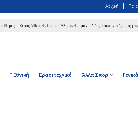
Αρχική
Ποιο
ς
Στους Vikos Φalcons ο Άλερικ Φρίμαν
Νέος προπονητής στις μικτές τ
Γ Εθνική
Ερασιτεχνικό
Άλλα Σπορ
Γενικ