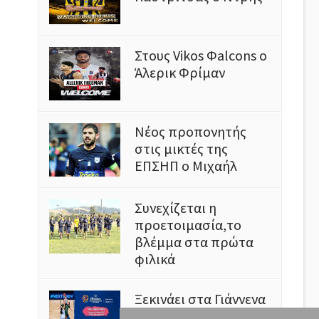
Στους Vikos Φalcons ο
Άλερικ Φρίμαν
Νέος προπονητής
στις μικτές της
ΕΠΣΗΠ ο Μιχαήλ
Συνεχίζεται η
προετοιμασία,το
βλέμμα στα πρώτα
φιλικά
Ξεκινάει στα Γιάννενα
το Ευρωμπάσκετ U16