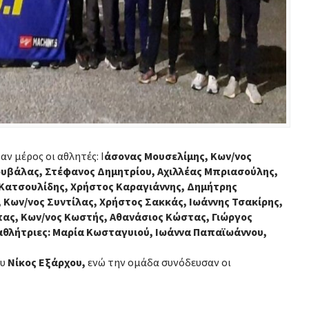
ν μέρος οι αθλητές: Ι
άσονας Μουσελίμης, Κων/νος
υβάλας, Στέφανος Δημητρίου, Αχιλλέας Μπριασούλης,
 Κατσουλίδης, Χρήστος Καραγιάννης, Δημήτρης
Κων/νος Συντίλας, Χρήστος Σακκάς, Ιωάννης Τσακίρης,
πας, Κων/νος Κωστής, Αθανάσιος Κώστας, Γιώργος
 αθλήτριες: Mαρία Κωσταγυιού, Ιωάννα Παπαϊωάννου,
ου
Νίκος Εξάρχου,
ενώ την ομάδα συνόδευσαν οι