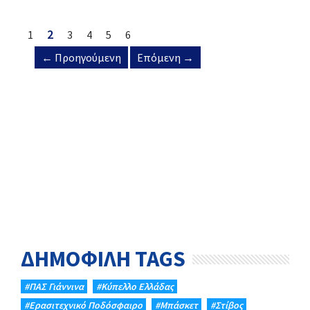
2
1
3
4
5
6
← Προηγούμενη
Επόμενη →
ΔΗΜΟΦΙΛΗ TAGS
#ΠΑΣ Γιάννινα
#Κύπελλο Ελλάδας
#Eρασιτεχνικό Ποδόσφαιρο
#Μπάσκετ
#Στίβος