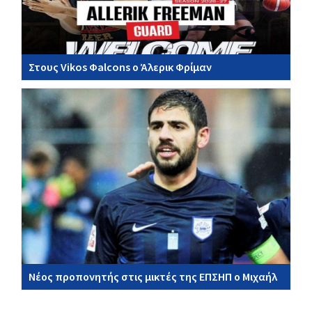
Στους Vikos Φalcons ο Άλερικ Φρίμαν
Νέος προπονητής στις μικτές της ΕΠΣΗΠ ο Μιχαήλ