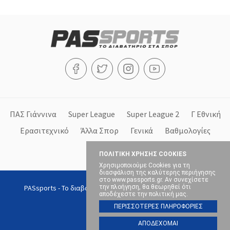
ΠΑΣ Γιάννινα
Super League
Super League 2
Γ Εθνική
Ερασιτεχνικό
Άλλα Σπορ
Γενικά
Βαθμολογίες
Στήλες
ΠΟΛΙΤΙΚΗ ΧΡΗΣΗΣ COOKIES
Χρησιμοποιούμε Cookies για τη
διασφάλιση της καλύτερης περιήγησης
στο www.passports.gr. Αν συνεχίσετε
την πλοήγηση, θα θεωρηθεί ότι
PASsports - Το διαβατήριο στα σπορ, Copyright © 2026, All
αποδέχεστε την πολιτική μας.
rights reserved.
ΠΕΡΙΣΣΟΤΕΡΕΣ ΠΛΗΡΟΦΟΡΙΕΣ
ΑΠΟΔΕΧΟΜΑΙ