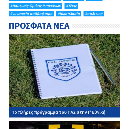
#Ναυτικός Όμιλος Ιωαννίνων
#Τένις
#γυναικείο ποδόσφαιρο
#Κωπηλασία
#πολιτική
ΠΡΟΣΦΑΤΑ ΝΕΑ
Το πλήρες πρόγραμμα του ΠΑΣ στην Γ' Εθνική