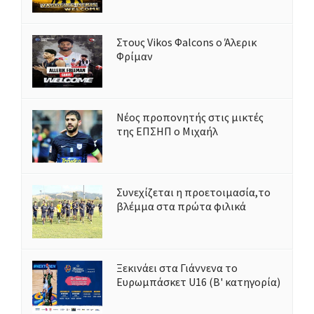
Στους Vikos Φalcons ο Άλερικ
Φρίμαν
Νέος προπονητής στις μικτές
της ΕΠΣΗΠ ο Μιχαήλ
Συνεχίζεται η προετοιμασία,το
βλέμμα στα πρώτα φιλικά
Ξεκινάει στα Γιάννενα το
Ευρωμπάσκετ U16 (Β' κατηγορία)