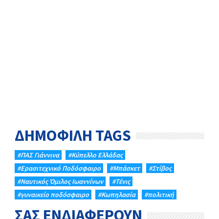
ΔΗΜΟΦΙΛΗ TAGS
#ΠΑΣ Γιάννινα
#Κύπελλο Ελλάδας
#Eρασιτεχνικό Ποδόσφαιρο
#Μπάσκετ
#Στίβος
#Ναυτικός Όμιλος Ιωαννίνων
#Τένις
#γυναικείο ποδόσφαιρο
#Κωπηλασία
#πολιτική
ΣΑΣ ΕΝΔΙΑΦΕΡΟΥΝ