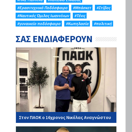
#Eρασιτεχνικό Ποδόσφαιρο
#Μπάσκετ
#Στίβος
#Ναυτικός Όμιλος Ιωαννίνων
#Τένις
#γυναικείο ποδόσφαιρο
#Κωπηλασία
#πολιτική
ΣΑΣ ΕΝΔΙΑΦΕΡΟΥΝ
Στον ΠΑΟΚ ο 16χρονος Νικόλας Αναγνώστου