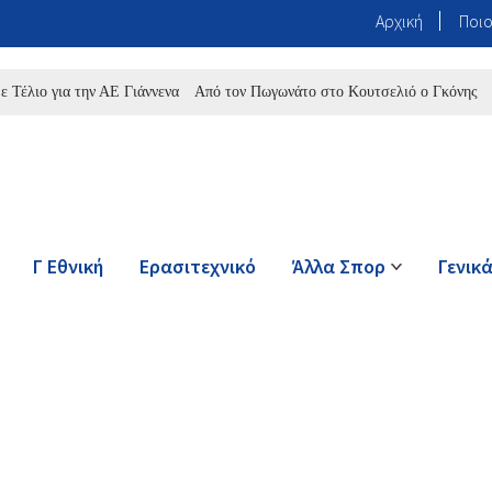
Αρχική
Ποιο
 για την ΑΕ Γιάννενα
Από τον Πωγωνάτο στο Κουτσελιό ο Γκόνης
Ο Γιαν
Γ Εθνική
Ερασιτεχνικό
Άλλα Σπορ
Γενικ