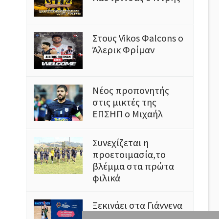
Στους Vikos Φalcons ο
Άλερικ Φρίμαν
Νέος προπονητής
στις μικτές της
ΕΠΣΗΠ ο Μιχαήλ
Συνεχίζεται η
προετοιμασία,το
βλέμμα στα πρώτα
φιλικά
Ξεκινάει στα Γιάννενα
το Ευρωμπάσκετ U16