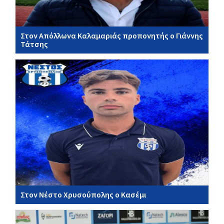
Στον Απόλλωνα Καλαμαριάς προπονητής ο Γιάννης
Τάτσης
Στον Νέστο Χρυσούπολης ο Κασέμι