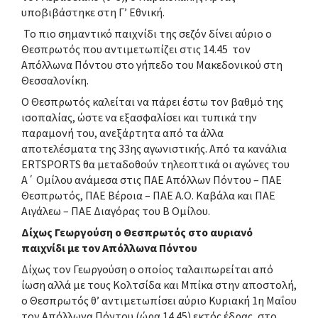
υποβιβάστηκε στη Γ’ Εθνική.
Το πιο σημαντικό παιχνίδι της σεζόν δίνει αύριο ο
Θεσπρωτός που αντιμετωπίζει στις 14.45 τον
Απόλλωνα Πόντου στο γήπεδο του Μακεδονικού στη
Θεσσαλονίκη.
Ο Θεσπρωτός καλείται να πάρει έστω τον βαθμό της
ισοπαλίας, ώστε να εξασφαλίσει και τυπικά την
παραμονή του, ανεξάρτητα από τα άλλα
αποτελέσματα της 33ης αγωνιστικής. Από τα κανάλια
ERTSPORTS θα μεταδοθούν τηλεοπτικά οι αγώνες του
Α΄ Ομίλου ανάμεσα στις ΠΑΕ Απόλλων Πόντου – ΠΑΕ
Θεσπρωτός, ΠΑΕ Βέροια – ΠΑΕ Α.Ο. Καβάλα και ΠΑΕ
Αιγάλεω – ΠΑΕ Διαγόρας του Β Ομίλου.
Δίχως Γεωργούση ο Θεσπρωτός στο αυριανό
παιχνίδι με τον Απόλλωνα Πόντου
Δίχως τον Γεωργούση ο οποίος ταλαιπωρείται από
ίωση αλλά με τους Κολτσίδα και Μπίκα στην αποστολή,
ο Θεσπρωτός θ’ αντιμετωπίσει αύριο Κυριακή 1η Μαΐου
τον Απόλλωνα Πόντου (ώρα 14.45) εκτός έδρας, στο