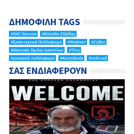
ΔΗΜΟΦΙΛΗ TAGS
#ΠΑΣ Γιάννινα
#Κύπελλο Ελλάδας
#Eρασιτεχνικό Ποδόσφαιρο
#Μπάσκετ
#Στίβος
#Ναυτικός Όμιλος Ιωαννίνων
#Τένις
#γυναικείο ποδόσφαιρο
#Κωπηλασία
#πολιτική
ΣΑΣ ΕΝΔΙΑΦΕΡΟΥΝ