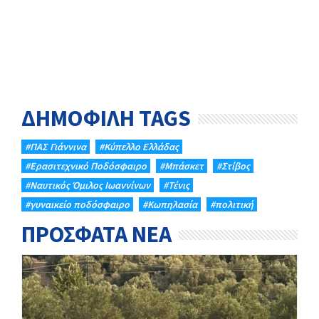
ΔΗΜΟΦΙΛΗ TAGS
#ΠΑΣ Γιάννινα
#Κύπελλο Ελλάδας
#Eρασιτεχνικό Ποδόσφαιρο
#Μπάσκετ
#Στίβος
#Ναυτικός Όμιλος Ιωαννίνων
#Τένις
#γυναικείο ποδόσφαιρο
#Κωπηλασία
#πολιτική
ΠΡΟΣΦΑΤΑ ΝΕΑ