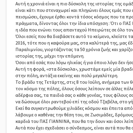
Αυτή η χρονιά είναι η πιο δύσκολη της ιστορίας της ομάδ
είναι κάτι που στεναχωρεί και πληγώνει όλους εμάς που
πεισμώσει, έχουμε έρθει κοντά τόσος κόσμος που τα πρ
πράγματα, δίνοντας όλοι την ίδια υπόσχεση : Ότι ο ΠΑΣ 
η ιδέα που ενώνει τους απανταχού Ηπειρώτες σε όλο το
Όλοι εσείς που θα διαβάσετε αυτό το κείμενο, κλείστε τ
2016, τότε που η καψούρα μας, στα καλύτερά της, μας έ
Παραλιμνίου, γιορτάζοντας τα 50 χρόνια ζωής και χαρί
ιστορίας της, μέχρι την επόμενη.
Όσοι από εσάς που λόγω ηλικίας ή για όποιο λόγο δεν ήσα
Αυτή τη φορά, «στα δύσκολα», χρωστάμε εμείς μία βραδ
στην πόλη, αντάξια εκείνης και πολύ μεγαλύτερη.
Το βράδυ της Τετάρτης, στις 8 του Ιούλη, ανήμερα των 
τον κόσμο της πόλης, όλους όσους λείπουν σε άλλες πόλ
αδέρφια σας, τα παιδιά σας ο κάθε γονέας, τους φίλους σ
να δώσουμε όλοι ραντεβού επί της οδού Τζαβέλα, στο γ
Εκεί θα συγκεντρωθούμε χιλιάδες κόσμου και έπειτα από 
λάβουμε ο καθένας την θέση του, σε Ζωσιμάδες, δρόμους,
καρδιά του ΠΑΣ ΓΙΑΝΝΙΝΑ, που θα την δουν και όσοι λείπ
Αυτά που έχει σχεδιάσει ο σύνδεσμος, είναι αυτά που θα 