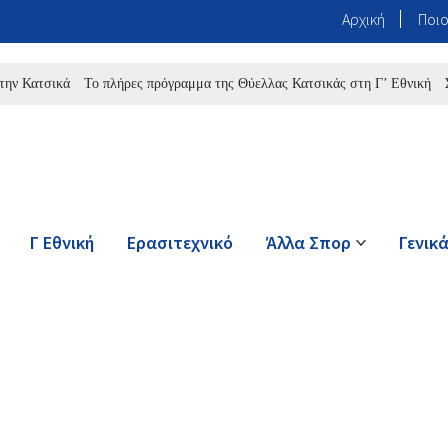
Αρχική
Ποιο
τσικά
Το πλήρες πρόγραμμα της Θύελλας Κατσικάς στη Γ’ Εθνική
Στην Ε
Γ Εθνική
Ερασιτεχνικό
Άλλα Σπορ
Γενικ