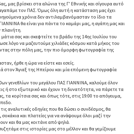
ας, μας βρίσκει στα αλώνια της Γ’ Εθνικής και σίγουρα αυτό
 αγαπάμε τον ΠΑΣ. Όμως όλη αυτή η κατάσταση μας έχει
οηγούμενα χρόνια δεν αντιλαμβανόμασταν το ίδιο τα
ΓΙΑΝΝΙΝΑ θα είναι για πάντα το καμάρι μας, η αγάπη μας και
ν πλανήτη.
α μάτια σας και σκεφτείτε το βράδυ της 14ης Ιουλίου του
δωσε λόγο να μαζευτούμε χιλιάδες κόσμου κατά μήκος του
ζοντας στην πόλη μας, την πιο όμορφη φωτογραφία της
σταν, ήρθε η ώρα να είστε και εσείς.
ιά στον Άγιαξ της Ηπείρου και μία επόμενη φωτογραφία
60ων γενεθλίων του μεγάλου ΠΑΣ ΓΙΑΝΝΙΝΑ, καλούμε όλον
εις ή στο εξωτερικό και έχουν τη δυνατότητα, να πάρετε τα
ας, τα κορίτσια σας και όπως τότε, στις 19:00 το απόγευμα,
ήπεδο.
τις αναλυτικές οδηγίες που θα δώσει ο συνδέσμος, θα
 σοκάκια και πλατείες για να ανάψουμε όλοι μαζί την
ουν και θα μας κοιτάνε από ψηλά.
συζητάμε στις ιστορίες μας στο μέλλον και θα γεμίζουμε