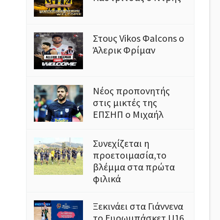
Στους Vikos Φalcons ο
Άλερικ Φρίμαν
Νέος προπονητής
στις μικτές της
ΕΠΣΗΠ ο Μιχαήλ
Συνεχίζεται η
προετοιμασία,το
βλέμμα στα πρώτα
φιλικά
Ξεκινάει στα Γιάννενα
το Ευρωμπάσκετ U16