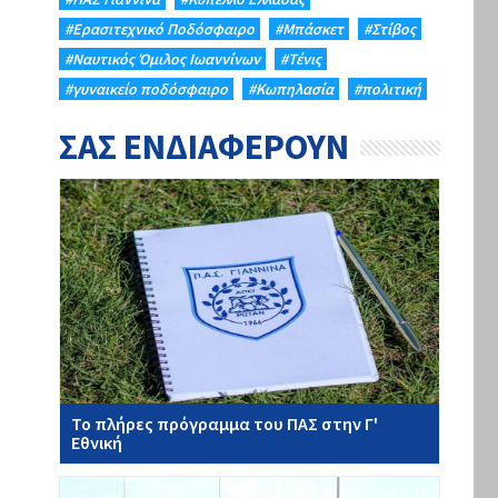
#Eρασιτεχνικό Ποδόσφαιρο
#Μπάσκετ
#Στίβος
#Ναυτικός Όμιλος Ιωαννίνων
#Τένις
#γυναικείο ποδόσφαιρο
#Κωπηλασία
#πολιτική
ΣΑΣ ΕΝΔΙΑΦΕΡΟΥΝ
Το πλήρες πρόγραμμα του ΠΑΣ στην Γ'
Εθνική