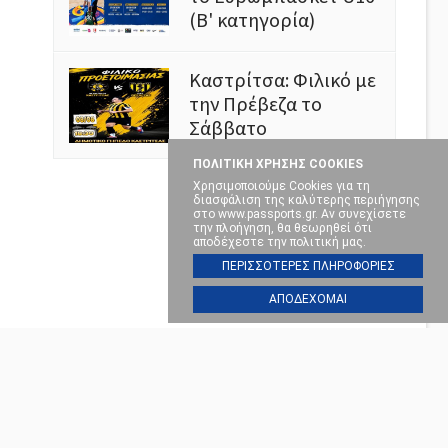
(Β' κατηγορία)
Καστρίτσα: Φιλικό με
την Πρέβεζα το
Σάββατο
ΠΟΛΙΤΙΚΗ ΧΡΗΣΗΣ COOKIES
Χρησιμοποιούμε Cookies για τη
διασφάλιση της καλύτερης περιήγησης
στο www.passports.gr. Αν συνεχίσετε
την πλοήγηση, θα θεωρηθεί ότι
αποδέχεστε την πολιτική μας.
ΠΕΡΙΣΣΟΤΕΡΕΣ ΠΛΗΡΟΦΟΡΙΕΣ
ΑΠΟΔΕΧΟΜΑΙ