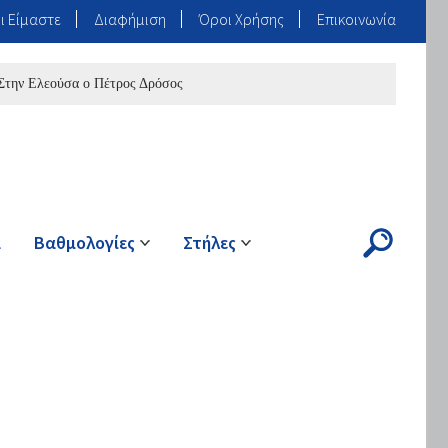
ι Είμαστε
Διαφήμιση
Όροι Χρήσης
Επικοινωνία
λεούσα ο Πέτρος Δρόσος
ά
Βαθμολογίες
Στήλες