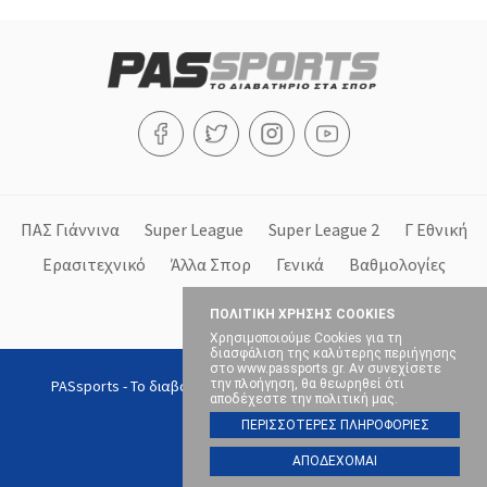
ΠΑΣ Γιάννινα
Super League
Super League 2
Γ Εθνική
Ερασιτεχνικό
Άλλα Σπορ
Γενικά
Βαθμολογίες
Στήλες
ΠΟΛΙΤΙΚΗ ΧΡΗΣΗΣ COOKIES
Χρησιμοποιούμε Cookies για τη
διασφάλιση της καλύτερης περιήγησης
στο www.passports.gr. Αν συνεχίσετε
PASsports - Το διαβατήριο στα σπορ, Copyright © 2026, All
την πλοήγηση, θα θεωρηθεί ότι
αποδέχεστε την πολιτική μας.
rights reserved.
ΠΕΡΙΣΣΟΤΕΡΕΣ ΠΛΗΡΟΦΟΡΙΕΣ
ΑΠΟΔΕΧΟΜΑΙ