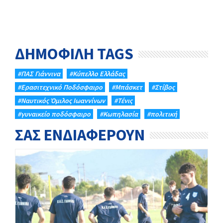
ΔΗΜΟΦΙΛΗ TAGS
#ΠΑΣ Γιάννινα
#Κύπελλο Ελλάδας
#Eρασιτεχνικό Ποδόσφαιρο
#Μπάσκετ
#Στίβος
#Ναυτικός Όμιλος Ιωαννίνων
#Τένις
#γυναικείο ποδόσφαιρο
#Κωπηλασία
#πολιτική
ΣΑΣ ΕΝΔΙΑΦΕΡΟΥΝ