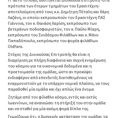
Γι’ αυτό το λόγο, συστήνεται Διοικούσα Επιτροπή -στα
πρότυπα των έτερων τμημάτων του Ερασιτέχνη-
αποτελούμενη από τους κ.κ. Δημήτρη Πέταλη και Χάρη
Λαζάνη, οι οποίοι εκπροσωπούν τον Ερασιτέχνη ΠΑΣ
Γιάννινα, τον κ. Θανάση Χαρίση, εκπρόσωπο των
βετεράνων ποδοσφαιριστών, τον κ. Παύλο Μίαρη,
εκπρόσωπο του Συνδέσμου Φιλάθλων και κ. Μάνο
Παπαδόπουλο, εκπρόσωπο του φορέα φιλάθλων
OldFans.
Στόχος της Διοικούσας Επιτροπής θα είναι η
διαχείριση με πλήρη διαφάνεια και συχνή ενημέρωση
του κόσμου για τα οικονομικά δεδομένα και η
προετοιμασία της ομάδας, ώστε αν προκύψει
ενδιαφέρον από επενδυτές διατεθειμένους να
εναρμονιστούν με το υπάρχον νομικό πλαίσιο, να τους
παραδοθεί μία ομάδα και όχι απλώς ένα όνομα.
Ζητάμε από τον φίλαθλο κόσμο, εντός και εκτός
Ιωαννίνων, να ανανεώσει τη στήριξή του στην ομάδα
και να σταθεί για μία ακόμη φορά δίπλα της.
Γνωρίζουμε ότι, η δυσχερής κατάσταση της ομάδας τα