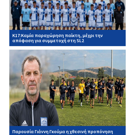
Κ17:Καμία παραχώρηση παίκτη, μέχρι την
απόφαση για συμμετοχή στη SL2
Παρουσία Γιάννη Γκούμα η χθεσινή προπόνηση