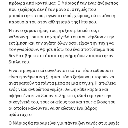
πρόωρα από κοντά μας. Ο Μάριος ήταν ένας άνθρωπος
που ξεχώριζε. Δεν ήταν μόνο οι στιγμές που
μοιράστηκε στους αγωνιστικούς χώρους, ούτε μόνο η
παρουσία του στον αθλητισμό της Ηπείρου.
Ήταν ο χαρακτήρας του, η αξιοπρέπειά του, η
καλοσύνη του και το χαμόγελό του που κέρδισαν την
εκτίμηση και την αγάπη όλων όσοι είχαν την τύχη να
τον γνωρίσουν. Άφησε πίσω του ένα αποτύπωμα που
δεν θα σβήσει ποτέ από τη μνήμη όσων πορεύτηκαν
δίπλα του.
Είναι πραγματικά συγκλονιστικό το πόσο εύθραυστη
είναι η ανθρώπινη ζωή και πόσο ξαφνικά μπορούν να
ανατραπούν τα πάντα μέσα σε μια στιγμή. Η απώλεια
ενός νέου ανθρώπου γεμίζει θλίψη κάθε καρδιά και
αφήνει ένα κενό δυσαναπλήρωτο, ιδιαίτερα για την
οικογένειά του, τους οικείους του και τους φίλους του,
οι οποίοι καλούνται να σηκώσουν ένα βάρος
αβάσταχτο.
Ο Μάριος θα παραμείνει για πάντα ζωντανός στις ψυχές