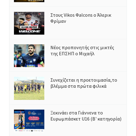
Στους Vikos Φalcons ο Άλερικ
Φρίμαν
Νέος προπονητής στις μικτές
της ΕΠΣΗΠ ο Μιχαήλ
Συνεχίζεται η προετοιμασία,το
βλέμμα στα πρώτα φιλικά
Ξεκινάει στα Γιάννενα το
Ευρωμπάσκετ U16 (Β' κατηγορία)