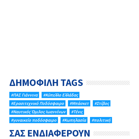
ΔΗΜΟΦΙΛΗ TAGS
#ΠΑΣ Γιάννινα
#Κύπελλο Ελλάδας
#Eρασιτεχνικό Ποδόσφαιρο
#Μπάσκετ
#Στίβος
#Ναυτικός Όμιλος Ιωαννίνων
#Τένις
#γυναικείο ποδόσφαιρο
#Κωπηλασία
#πολιτική
ΣΑΣ ΕΝΔΙΑΦΕΡΟΥΝ