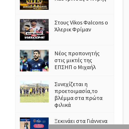
Στους Vikos Φalcons ο
Άλερικ Φρίμαν
Νέος προπονητής
στις μικτές της
ΕΠΣΗΠ ο Μιχαήλ
Συνεχίζεται η
προετοιμασία,το
βλέμμα στα πρώτα
φιλικά
Ξεκινάει στα Γιάννενα
το Ευρωμπάσκετ U16