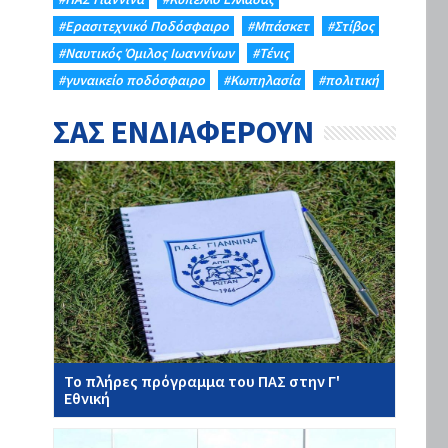
#Eρασιτεχνικό Ποδόσφαιρο
#Μπάσκετ
#Στίβος
#Ναυτικός Όμιλος Ιωαννίνων
#Τένις
#γυναικείο ποδόσφαιρο
#Κωπηλασία
#πολιτική
ΣΑΣ ΕΝΔΙΑΦΕΡΟΥΝ
Το πλήρες πρόγραμμα του ΠΑΣ στην Γ'
Εθνική