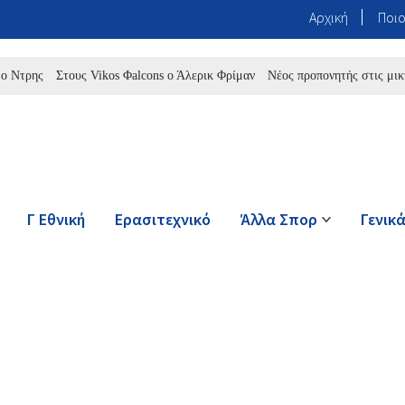
Αρχική
Ποιο
ς
Στους Vikos Φalcons ο Άλερικ Φρίμαν
Νέος προπονητής στις μικτές τ
Γ Εθνική
Ερασιτεχνικό
Άλλα Σπορ
Γενικ