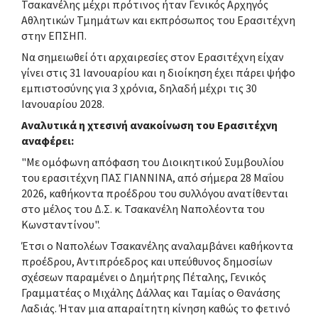
Τσακανέλης μέχρι πρότινος ήταν Γενικός Αρχηγός
Αθλητικών Τμημάτων και εκπρόσωπος του Ερασιτέχνη
στην ΕΠΣΗΠ.
Να σημειωθεί ότι αρχαιρεσίες στον Ερασιτέχνη είχαν
γίνει στις 31 Ιανουαρίου και η διοίκηση έχει πάρει ψήφο
εμπιστοσύνης για 3 χρόνια, δηλαδή μέχρι τις 30
Ιανουαρίου 2028.
Αναλυτικά η χτεσινή ανακοίνωση του Ερασιτέχνη
αναφέρει:
"Με ομόφωνη απόφαση του Διοικητικού Συμβουλίου
του ερασιτέχνη ΠΑΣ ΓΙΑΝΝΙΝΑ, από σήμερα 28 Μαΐου
2026, καθήκοντα προέδρου του συλλόγου ανατίθενται
στο μέλος του Δ.Σ. κ. Τσακανέλη Ναπολέοντα του
Κωνσταντίνου".
Έτσι ο Ναπολέων Τσακανέλης αναλαμβάνει καθήκοντα
προέδρου, Αντιπρόεδρος και υπεύθυνος δημοσίων
σχέσεων παραμένει ο Δημήτρης Πέταλης, Γενικός
Γραμματέας ο Μιχάλης Δάλλας και Ταμίας ο Θανάσης
Λαδιάς. Ήταν μια απαραίτητη κίνηση καθώς το φετινό