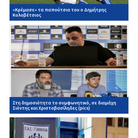
«Κρέμασε» τα παπούτσια του ο Δημήτρης
Κολοβέτσιος
Στη δημοσιότητα το συμφωνητικό, σε διαμάχη
Σιόντης και Χριστοβασίληδες (pics)