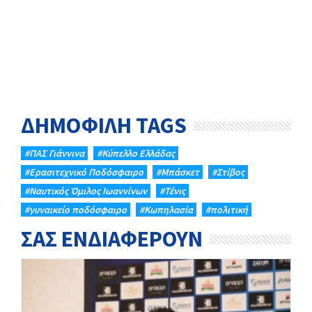
ΔΗΜΟΦΙΛΗ TAGS
#ΠΑΣ Γιάννινα
#Κύπελλο Ελλάδας
#Eρασιτεχνικό Ποδόσφαιρο
#Μπάσκετ
#Στίβος
#Ναυτικός Όμιλος Ιωαννίνων
#Τένις
#γυναικείο ποδόσφαιρο
#Κωπηλασία
#πολιτική
ΣΑΣ ΕΝΔΙΑΦΕΡΟΥΝ