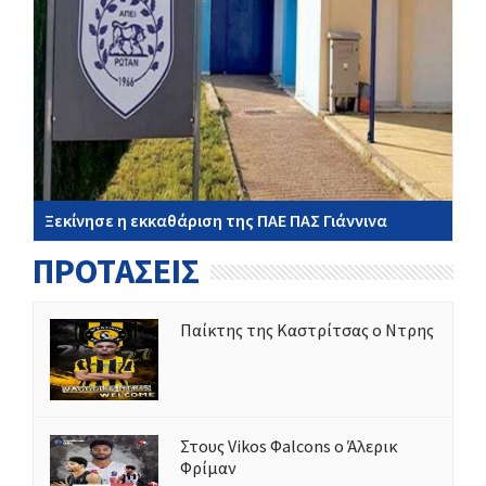
Ξεκίνησε η εκκαθάριση της ΠΑΕ ΠΑΣ Γιάννινα
ΠΡΟΤΑΣΕΙΣ
Παίκτης της Καστρίτσας ο Ντρης
Στους Vikos Φalcons ο Άλερικ
Φρίμαν