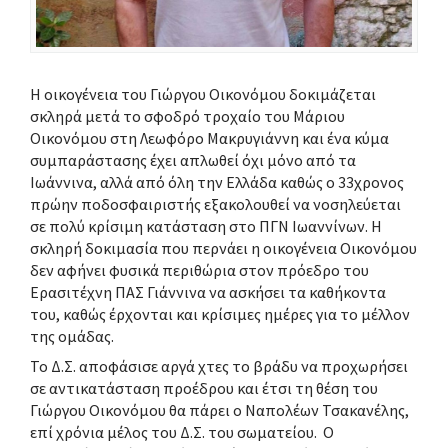
Η οικογένεια του Γιώργου Οικονόμου δοκιμάζεται
σκληρά μετά το σφοδρό τροχαίο του Μάριου
Οικονόμου στη Λεωφόρο Μακρυγιάννη και ένα κύμα
συμπαράστασης έχει απλωθεί όχι μόνο από τα
Ιωάννινα, αλλά από όλη την Ελλάδα καθώς ο 33χρονος
πρώην ποδοσφαιριστής εξακολουθεί να νοσηλεύεται
σε πολύ κρίσιμη κατάσταση στο ΠΓΝ Ιωαννίνων. Η
σκληρή δοκιμασία που περνάει η οικογένεια Οικονόμου
δεν αφήνει φυσικά περιθώρια στον πρόεδρο του
Ερασιτέχνη ΠΑΣ Γιάννινα να ασκήσει τα καθήκοντα
του, καθώς έρχονται και κρίσιμες ημέρες για το μέλλον
της ομάδας.
Το Δ.Σ. αποφάσισε αργά χτες το βράδυ να προχωρήσει
σε αντικατάσταση προέδρου και έτσι τη θέση του
Γιώργου Οικονόμου θα πάρει ο Ναπολέων Τσακανέλης,
επί χρόνια μέλος του Δ.Σ. του σωματείου. Ο