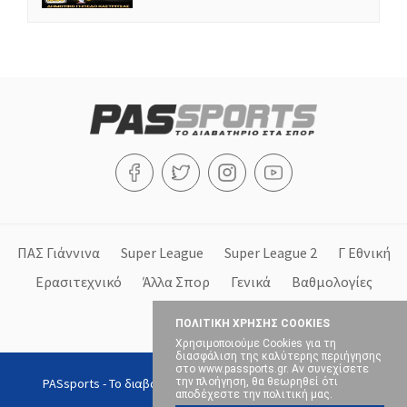
ΠΑΣ Γιάννινα
Super League
Super League 2
Γ Εθνική
Ερασιτεχνικό
Άλλα Σπορ
Γενικά
Βαθμολογίες
Στήλες
ΠΟΛΙΤΙΚΗ ΧΡΗΣΗΣ COOKIES
Χρησιμοποιούμε Cookies για τη
διασφάλιση της καλύτερης περιήγησης
στο www.passports.gr. Αν συνεχίσετε
PASsports - Το διαβατήριο στα σπορ, Copyright © 2026, All
την πλοήγηση, θα θεωρηθεί ότι
αποδέχεστε την πολιτική μας.
rights reserved.