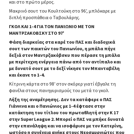
και στο πρώτο μέρος.
Μακρινό σουτ του Κουλτούκη στο 96', μπλόκαρε με
διπλή προσπάθεια ο Ταβουλάρης.
ΓΚΟΛ ΚΑΙ 1-4 ΓΙΑ ΤΟΝ ΠΑΝΙΩΝΙΟ ΜΕ ΤΟΝ
ΜΑΝΤΡΖΑΚΟΒΣΚΥ ΣΤΟ 97'
Φάση διαρκείας στα καρέ του ΠΑΣ και διαδοχικά
σουτ των παικτών του Πανιωνίου, η μπάλα πήγε
δεξιά στον Μαντρζακόβσκυ που πέρασε τη μπάλα
με περίτεχνη ενέργεια πάνω από τον αντίπαλο και
με δυνατό σουτ με το δεξί νίκησε τον Μπανταβέλη
και έκανε το 1-4.
Κίτρινη κάρτα στο 98' στον σκόρερ γιατί έβγαλε τη
φανέλα στους πανηγυρισμούς του μετά το γκολ.
Λήξη της αναμέτρησης. Δεν τα κατάφερε ο ΠΑΣ
Γιάννινα και ο Πανιώνιος με 1-4 έφτασε στην
κατάκτηση του τίτλου του πρωταθλητή στην Κ 17
στην Super League 2. Μπορεί ο ΠΑΣ να μπήκε δυνατά
στην επανάληψη και να ισοφάρισε με τον Κατερίνη,
ωστόσο η συνέχεια ανήκε στους Νεοσμυρνιώτες που