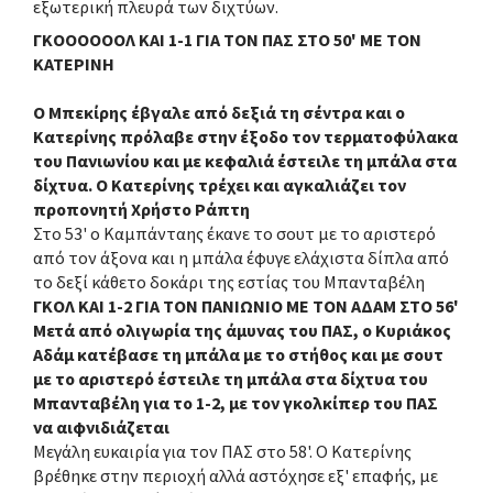
εξωτερική πλευρά των διχτύων.
ΓΚΟΟΟΟΟΟΛ ΚΑΙ 1-1 ΓΙΑ ΤΟΝ ΠΑΣ ΣΤΟ 50' ΜΕ ΤΟΝ
ΚΑΤΕΡΙΝΗ
Ο Μπεκίρης έβγαλε από δεξιά τη σέντρα και ο
Κατερίνης πρόλαβε στην έξοδο τον τερματοφύλακα
του Πανιωνίου και με κεφαλιά έστειλε τη μπάλα στα
δίχτυα. Ο Κατερίνης τρέχει και αγκαλιάζει τον
προπονητή Χρήστο Ράπτη
Στο 53' ο Καμπάνταης έκανε το σουτ με το αριστερό
από τον άξονα και η μπάλα έφυγε ελάχιστα δίπλα από
το δεξί κάθετο δοκάρι της εστίας του Μπανταβέλη
ΓΚΟΛ ΚΑΙ 1-2 ΓΙΑ ΤΟΝ ΠΑΝΙΩΝΙΟ ΜΕ ΤΟΝ ΑΔΑΜ ΣΤΟ 56'
Μετά από ολιγωρία της άμυνας του ΠΑΣ, ο Κυριάκος
Αδάμ κατέβασε τη μπάλα με το στήθος και με σουτ
με το αριστερό έστειλε τη μπάλα στα δίχτυα του
Μπανταβέλη για το 1-2, με τον γκολκίπερ του ΠΑΣ
να αιφνιδιάζεται
Μεγάλη ευκαιρία για τον ΠΑΣ στο 58'. Ο Κατερίνης
βρέθηκε στην περιοχή αλλά αστόχησε εξ' επαφής, με