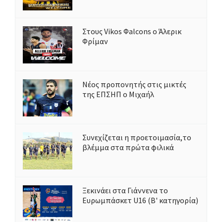
Στους Vikos Φalcons ο Άλερικ
Φρίμαν
Νέος προπονητής στις μικτές
της ΕΠΣΗΠ ο Μιχαήλ
Συνεχίζεται η προετοιμασία,το
βλέμμα στα πρώτα φιλικά
Ξεκινάει στα Γιάννενα το
Ευρωμπάσκετ U16 (Β' κατηγορία)