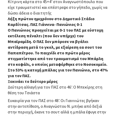
Κίτρινη κάρτα στο 45+4' στον Αναγνωστόπουλο που
είχε τραυματιστεί και επέστρεψε στο γήπεδο, χωρίς να
δώσει άδεια ο διαιτητής
Λήξη πρώτου ημιχρόνου στο Δημοτικό Στάδιο
Καρδίτσας. ΠΑΣ Γιάννινα- Πανιώνιος 0-1
Ο Πανιώνιος προηγείται με 0-1 του ΠΑΣ με εύστοχη
εκτέλεση πέναλτι (που δεν υπήρχε) του
Μπαϊραμίδη. Ο ΠΑΣ δεν μπόρεσε να βγάλει
αντίδραση μετά το γκολ, με εξαίρεση εα σουτ του
Παπαπέτρου. Το παιχνίδι στο πρώτο μέρος
στιγματίστηκε από τον τραυματισμό του Μπάρλη
στο κεφάλι, ο οποίος μεταφέρθηκε στο Νοσοκομείο.
Στο 53% η κατοχή μπάλας για τον Πανιώνιο, στο 47%
για τον ΠΑΣ.
Ξεκινάει το δεύτερο μέρος
Δεύτερη αλλαγή για τον ΠΑΣ στο 46'. Ο Μπεκίρης στη
θέση του Τσιάστα
Ευκαιρία για τον ΠΑΣ στο 48'. Οι Γιαννιώτες βγήκαν
στην αντεπίθεση, ο Αναγνώστου Ν. μπήκε από δεξιά
στην περιοχή, έκανε το σουτ αλλά η μπάλα έφυγε στην