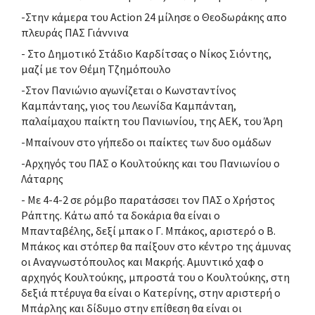
-Στην κάμερα του Action 24 μίλησε ο Θεοδωράκης απο
πλευράς ΠΑΣ Γιάννινα
- Στο Δημοτικό Στάδιο Καρδίτσας ο Νίκος Σιόντης,
μαζί με τον Θέμη Τζημόπουλο
-Στον Πανιώνιο αγωνίζεται ο Κωνσταντίνος
Καμπάνταης, γιος του Λεωνίδα Καμπάνταη,
παλαίμαχου παίκτη του Πανιωνίου, της ΑΕΚ, του Άρη
-Μπαίνουν στο γήπεδο οι παίκτες των δυο ομάδων
-Αρχηγός του ΠΑΣ ο Κουλτούκης και του Πανιωνίου ο
Λάταρης
- Με 4-4-2 σε ρόμβο παρατάσσει τον ΠΑΣ ο Χρήστος
Ράπτης. Κάτω από τα δοκάρια θα είναι ο
Μπανταβέλης, δεξί μπακ ο Γ. Μπάκος, αριστερό ο Β.
Μπάκος και στόπερ θα παίξουν στο κέντρο της άμυνας
οι Αναγνωστόπουλος και Μακρής. Αμυντικό χαφ ο
αρχηγός Κουλτούκης, μπροστά του ο Κουλτούκης, στη
δεξιά πτέρυγα θα είναι ο Κατερίνης, στην αριστερή ο
Μπάρλης και δίδυμο στην επίθεση θα είναι οι