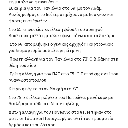
τη μπάλα να φεύγει άουτ
Ευκαιρία για τον Πανιώνιο στο 59' με τον Αδάμ
Καλός ρυθμός στο δεύτερο ημίχρονο με δυο γκολ και
φάσεις εκατέρωθεν
Στο 65' απευθείας εκτέλεση φάουλ του αρχηγού
Κουλτούκη αλλά η μπάλα έφυγε πάνω από τα δοκάρια
Στο 66' αποβλήθηκε ο γενικός αρχηγός Γκαρτζονίκας
για διαμαρτυρία με δεύτερη κίτρινη
Πρώτη αλλαγή για τον Πανιώνιο στο 73'. Ο Βιδάκης στη
θέση του Ζίου
Τρίτη αλλαγή για τον ΠΑΣ στο 75'. Ο Πετράκης αντί του
Αναγνωστόπουλου
Κίτρινη κάρτα στον Μακρή στο 77'.
Στο 79' εκτέλεση κόρνερ του Πατρώνα, μπλόκαρε με
διπλή προσπάθεια ο Μπανταβέλης.
Διπλή αλλαγή για τον Πανιώνιο στο 81'. Μπήκαν στο
ματς οι Τάφα και Παπαγεωργίου αντί του τραυματία
Αρμάου και του Λάταρη.