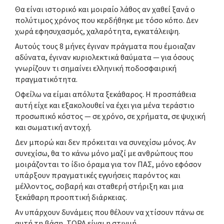
Θα είναι ιστορικό και μοιραίο λάθος αν χαθεί ξανά ο
πολύτιμος χρόνος που κερδήθηκε με τόσο κόπο. Δεν
χωρά εφησυχασμός, χαλαρότητα, εγκατάλειψη.
Αυτούς τους 8 μήνες έγιναν πράγματα που έμοιαζαν
αδύνατα, έγιναν κυριολεκτικά θαύματα — για όσους
γνωρίζουν τι σημαίνει ελληνική ποδοσφαιρική
πραγματικότητα.
Οφείλω να είμαι απόλυτα ξεκάθαρος. Η προσπάθεια
αυτή είχε και εξακολουθεί να έχει για μένα τεράστιο
προσωπικό κόστος — σε χρόνο, σε χρήματα, σε ψυχική
και σωματική αντοχή.
Δεν μπορώ και δεν πρόκειται να συνεχίσω μόνος. Αν
συνεχίσω, θα το κάνω μόνο μαζί με ανθρώπους που
μοιράζονται το ίδιο όραμα για τον ΠΑΣ, μόνο εφόσον
υπάρξουν πραγματικές εγγυήσεις παρόντος και
μέλλοντος, σοβαρή και σταθερή στήριξη και μια
ξεκάθαρη προοπτική διάρκειας.
Αν υπάρχουν δυνάμεις που θέλουν να χτίσουν πάνω σε
αυτή τη βάση, ΤΩΡΑ είναι η στιγμή.