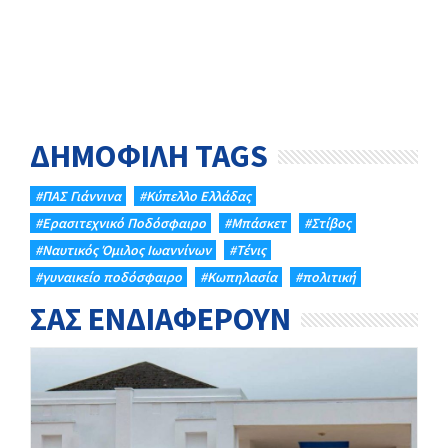
ΔΗΜΟΦΙΛΗ TAGS
#ΠΑΣ Γιάννινα
#Κύπελλο Ελλάδας
#Eρασιτεχνικό Ποδόσφαιρο
#Μπάσκετ
#Στίβος
#Ναυτικός Όμιλος Ιωαννίνων
#Τένις
#γυναικείο ποδόσφαιρο
#Κωπηλασία
#πολιτική
ΣΑΣ ΕΝΔΙΑΦΕΡΟΥΝ