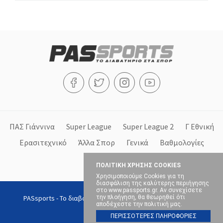
ΠΑΣ Γιάννινα
Super League
Super League 2
Γ Εθνική
Ερασιτεχνικό
Άλλα Σπορ
Γενικά
Βαθμολογίες
Στήλες
ΠΟΛΙΤΙΚΗ ΧΡΗΣΗΣ COOKIES
Χρησιμοποιούμε Cookies για τη
διασφάλιση της καλύτερης περιήγησης
στο www.passports.gr. Αν συνεχίσετε
PASsports - Το διαβατήριο στα σπορ, Copyright © 2026, All
την πλοήγηση, θα θεωρηθεί ότι
αποδέχεστε την πολιτική μας.
rights reserved.
ΠΕΡΙΣΣΟΤΕΡΕΣ ΠΛΗΡΟΦΟΡΙΕΣ