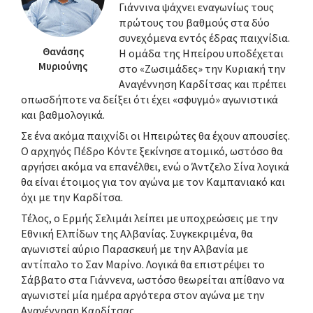
Γιάννινα ψάχνει εναγωνίως τους
πρώτους του βαθμούς στα δύο
συνεχόμενα εντός έδρας παιχνίδια.
Θανάσης
Η ομάδα της Ηπείρου υποδέχεται
Μυριούνης
στο «Ζωσιμάδες» την Κυριακή την
Αναγέννηση Καρδίτσας και πρέπει
οπωσδήποτε να δείξει ότι έχει «σφυγμό» αγωνιστικά
και βαθμολογικά.
Σε ένα ακόμα παιχνίδι οι Ηπειρώτες θα έχουν απουσίες.
Ο αρχηγός Πέδρο Κόντε ξεκίνησε ατομικό, ωστόσο θα
αργήσει ακόμα να επανέλθει, ενώ ο Άντζελο Σίνα λογικά
θα είναι έτοιμος για τον αγώνα με τον Καμπανιακό και
όχι με την Καρδίτσα.
Τέλος, ο Ερμής Σελιμάι λείπει με υποχρεώσεις με την
Εθνική Ελπίδων της Αλβανίας. Συγκεκριμένα, θα
αγωνιστεί αύριο Παρασκευή με την Αλβανία με
αντίπαλο το Σαν Μαρίνο. Λογικά θα επιστρέψει το
Σάββατο στα Γιάννενα, ωστόσο θεωρείται απίθανο να
αγωνιστεί μία ημέρα αργότερα στον αγώνα με την
Αναγέννηση Καρδίτσας.