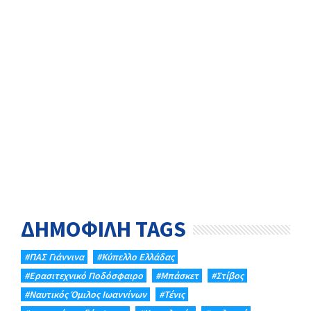
ΔΗΜΟΦΙΛΗ TAGS
#ΠΑΣ Γιάννινα
#Κύπελλο Ελλάδας
#Eρασιτεχνικό Ποδόσφαιρο
#Μπάσκετ
#Στίβος
#Ναυτικός Όμιλος Ιωαννίνων
#Τένις