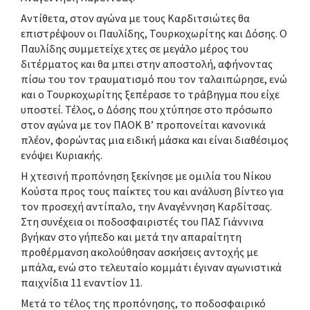
Αντίθετα, στον αγώνα με τους Καρδιτσιώτες θα
επιστρέψουν οι Παυλίδης, Τουρκοχωρίτης και Δόσης. Ο
Παυλίδης συμμετείχε χτες σε μεγάλο μέρος του
διτέρματος και θα μπει στην αποστολή, αφήνοντας
πίσω του τον τραυματισμό που τον ταλαιπώρησε, ενώ
και ο Τουρκοχωρίτης ξεπέρασε το τράβηγμα που είχε
υποστεί. Τέλος, ο Δόσης που χτύπησε στο πρόσωπο
στον αγώνα με τον ΠΑΟΚ Β’ προπονείται κανονικά
πλέον, φορώντας μια ειδική μάσκα και είναι διαθέσιμος
ενόψει Κυριακής.
Η χτεσινή προπόνηση ξεκίνησε με ομιλία του Νίκου
Κούστα προς τους παίκτες του και ανάλυση βίντεο για
τον προσεχή αντίπαλο, την Αναγέννηση Καρδίτσας.
Στη συνέχεια οι ποδοσφαιριστές του ΠΑΣ Γιάννινα
βγήκαν στο γήπεδο και μετά την απαραίτητη
προθέρμανση ακολούθησαν ασκήσεις αντοχής με
μπάλα, ενώ στο τελευταίο κομμάτι έγιναν αγωνιστικά
παιχνίδια 11 εναντίον 11.
Μετά το τέλος της προπόνησης, το ποδοσφαιρικό