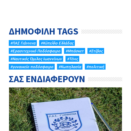
ΔΗΜΟΦΙΛΗ TAGS
#ΠΑΣ Γιάννινα
#Κύπελλο Ελλάδας
#Eρασιτεχνικό Ποδόσφαιρο
#Μπάσκετ
#Στίβος
#Ναυτικός Όμιλος Ιωαννίνων
#Τένις
#γυναικείο ποδόσφαιρο
#Κωπηλασία
#πολιτική
ΣΑΣ ΕΝΔΙΑΦΕΡΟΥΝ