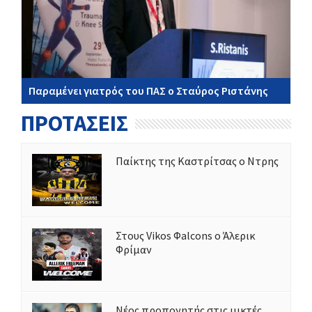
Παραμένει γιατρός του ΠΑΣ ο Σταύρος Ριστάνης
ΠΡΟΤΑΣΕΙΣ
Παίκτης της Καστρίτσας ο Ντρης
Στους Vikos Φalcons ο Άλερικ
Φρίμαν
Νέος προπονητής στις μικτές