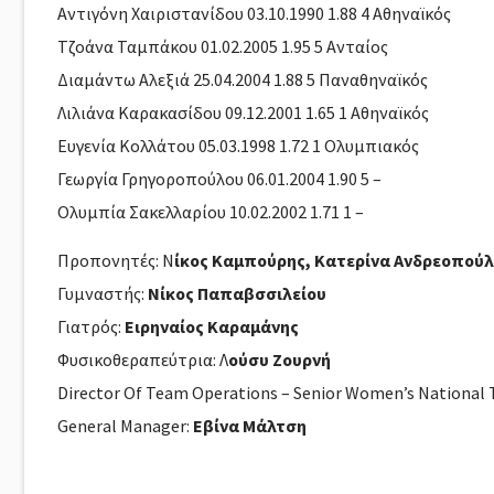
Αντιγόνη Χαιριστανίδου 03.10.1990 1.88 4 Αθηναϊκός
Τζοάνα Ταμπάκου 01.02.2005 1.95 5 Ανταίος
Διαμάντω Αλεξιά 25.04.2004 1.88 5 Παναθηναϊκός
Λιλιάνα Καρακασίδου 09.12.2001 1.65 1 Αθηναϊκός
Ευγενία Κολλάτου 05.03.1998 1.72 1 Ολυμπιακός
Γεωργία Γρηγοροπούλου 06.01.2004 1.90 5 –
Ολυμπία Σακελλαρίου 10.02.2002 1.71 1 –
Προπονητές: Ν
ίκος Καμπούρης, Κατερίνα Ανδρεοπού
Γυμναστής:
Νίκος Παπαβσσιλείου
Γιατρός:
Ειρηναίος Καραμάνης
Φυσικοθεραπεύτρια: Λ
ούσυ Ζουρνή
Director Of Team Operations – Senior Women’s National
General Manager:
Εβίνα Μάλτση