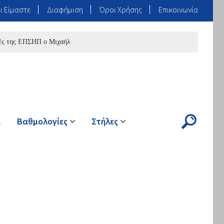
ι Είμαστε
Διαφήμιση
Όροι Χρήσης
Επικοινωνία
 ΕΠΣΗΠ ο Μιχαήλ
ά
Βαθμολογίες
Στήλες