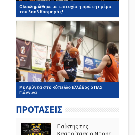
Ολοκληρώθηκε με επιτυχία η πρώτη ημέρα
του 3on3 Κοσμηράς!
Με Αμύντα στο Κύπελλο Ελλάδος ο ΠΑΣ
Γιάννινα
ΠΡΟΤΑΣΕΙΣ
Παίκτης της
Καστρίτσας ο Ντρης