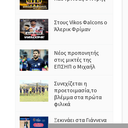
Στους Vikos Φalcons ο
Άλερικ Φρίμαν
Νέος προπονητής
στις μικτές της
ΕΠΣΗΠ ο Μιχαήλ
Συνεχίζεται η
προετοιμασία,το
βλέμμα στα πρώτα
φιλικά
Ξεκινάει στα Γιάννενα
το Ευρωμπάσκετ U16