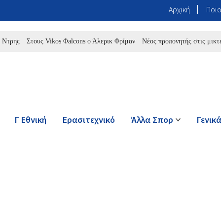
Αρχική
Ποιο
Στους Vikos Φalcons ο Άλερικ Φρίμαν
Νέος προπονητής στις μικτές της
Γ Εθνική
Ερασιτεχνικό
Άλλα Σπορ
Γενικ