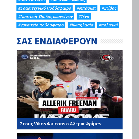
#Eρασιτεχνικό Ποδόσφαιρο
#Μπάσκετ
#Στίβος
#Ναυτικός Όμιλος Ιωαννίνων
#Τένις
#γυναικείο ποδόσφαιρο
#Κωπηλασία
#πολιτική
ΣΑΣ ΕΝΔΙΑΦΕΡΟΥΝ
Στους Vikos Φalcons ο Άλερικ Φρίμαν