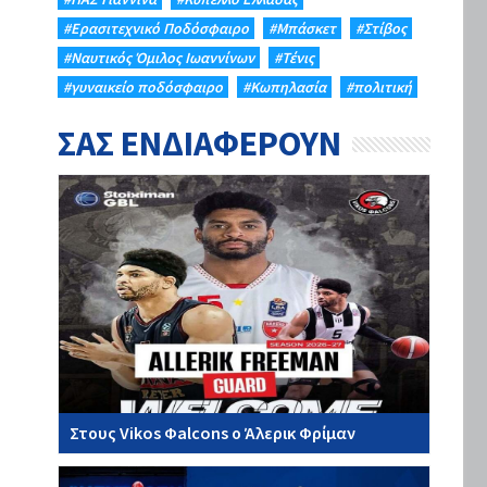
#Eρασιτεχνικό Ποδόσφαιρο
#Μπάσκετ
#Στίβος
#Ναυτικός Όμιλος Ιωαννίνων
#Τένις
#γυναικείο ποδόσφαιρο
#Κωπηλασία
#πολιτική
ΣΑΣ ΕΝΔΙΑΦΕΡΟΥΝ
Στους Vikos Φalcons ο Άλερικ Φρίμαν