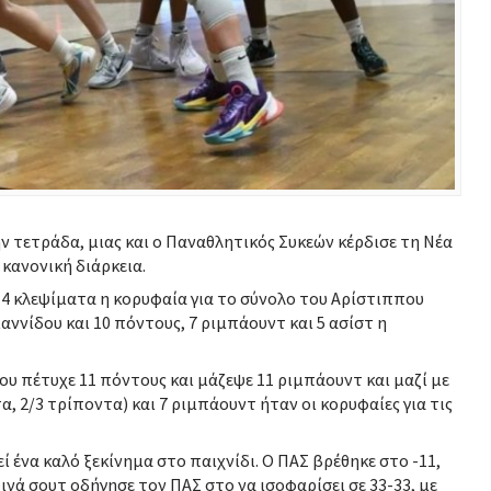
την τετράδα, μιας και ο Παναθλητικός Συκεών κέρδισε τη Νέα
 κανονική διάρκεια.
 4 κλεψίματα η κορυφαία για το σύνολο του Αρίστιππου
αννίδου και 10 πόντους, 7 ριμπάουντ και 5 ασίστ η
ου πέτυχε 11 πόντους και μάζεψε 11 ριμπάουντ και μαζί με
α, 2/3 τρίποντα) και 7 ριμπάουντ ήταν οι κορυφαίες για τις
ί ένα καλό ξεκίνημα στο παιχνίδι. Ο ΠΑΣ βρέθηκε στο -11,
ινά σουτ οδήγησε τον ΠΑΣ στο να ισοφαρίσει σε 33-33, με