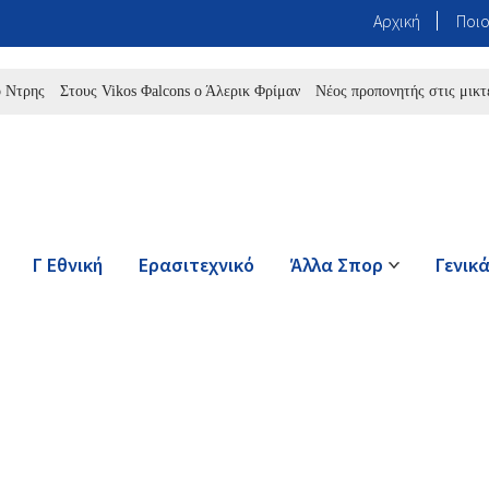
Αρχική
Ποιο
Στους Vikos Φalcons ο Άλερικ Φρίμαν
Νέος προπονητής στις μικτές τη
Γ Εθνική
Ερασιτεχνικό
Άλλα Σπορ
Γενικ