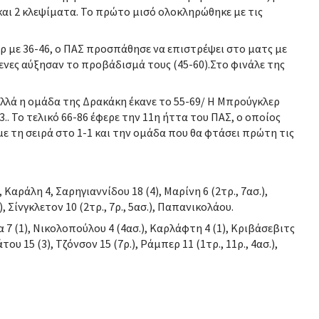
αι 2 κλεψίματα. Το πρώτο μισό ολοκληρώθηκε με τις
ρ με 36-46, ο ΠΑΣ προσπάθησε να επιστρέψει στο ματς με
μενες αύξησαν το προβάδισμά τους (45-60).Στο φινάλε της
αλλά η ομάδα της Δρακάκη έκανε το 55-69/ Η Μπρούγκλερ
73.. Το τελικό 66-86 έφερε την 11η ήττα του ΠΑΣ, ο οποίος
με τη σειρά στο 1-1 και την ομάδα που θα φτάσει πρώτη τις
, Καράλη 4, Σαρηγιαννίδου 18 (4), Μαρίνη 6 (2τρ., 7ασ.),
Σίνγκλετον 10 (2τρ., 7ρ., 5ασ.), Παπανικολάου.
 (1), Νικολοπούλου 4 (4ασ.), Καρλάφτη 4 (1), Κριβάσεβιτς
άτου 15 (3), Τζόνσον 15 (7ρ.), Ράμπερ 11 (1τρ., 11ρ., 4ασ.),