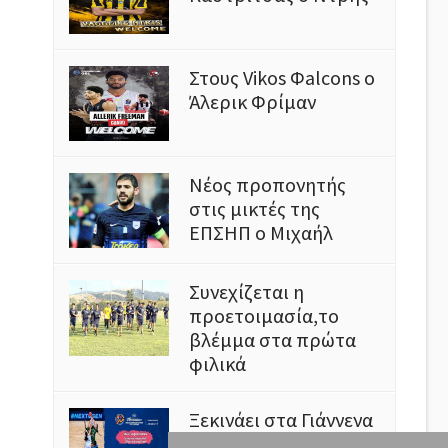
Στους Vikos Φalcons ο
Άλερικ Φρίμαν
Νέος προπονητής
στις μικτές της
ΕΠΣΗΠ ο Μιχαήλ
Συνεχίζεται η
προετοιμασία,το
βλέμμα στα πρώτα
φιλικά
Ξεκινάει στα Γιάννενα
το Ευρωμπάσκετ U16