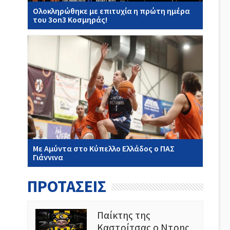
Ολοκληρώθηκε με επιτυχία η πρώτη ημέρα
του 3on3 Κοσμηράς!
Με Αμύντα στο Κύπελλο Ελλάδος ο ΠΑΣ
Γιάννινα
ΠΡΟΤΑΣΕΙΣ
Παίκτης της
Καστρίτσας ο Ντρης