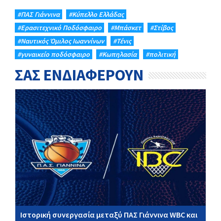
#ΠΑΣ Γιάννινα
#Κύπελλο Ελλάδας
#Eρασιτεχνικό Ποδόσφαιρο
#Μπάσκετ
#Στίβος
#Ναυτικός Όμιλος Ιωαννίνων
#Τένις
#γυναικείο ποδόσφαιρο
#Κωπηλασία
#πολιτική
ΣΑΣ ΕΝΔΙΑΦΕΡΟΥΝ
Ιστορική συνεργασία μεταξύ ΠΑΣ Γιάννινα WBC και