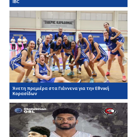
IBC
Άνετη πρεμιέρα στα Γιάννενα για την Εθνική
Κορασίδων