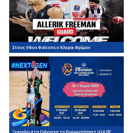
Στους Vikos Φalcons ο Άλερικ Φρίμαν
Ξεκινάει στα Γιάννενα το Ευρωμπάσκετ U16 (Β'