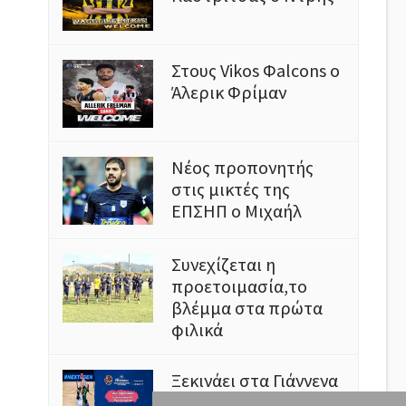
Στους Vikos Φalcons ο
Άλερικ Φρίμαν
Νέος προπονητής
στις μικτές της
ΕΠΣΗΠ ο Μιχαήλ
Συνεχίζεται η
προετοιμασία,το
βλέμμα στα πρώτα
φιλικά
Ξεκινάει στα Γιάννενα
το Ευρωμπάσκετ U16