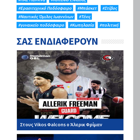
#Eρασιτεχνικό Ποδόσφαιρο
#Μπάσκετ
#Στίβος
#Ναυτικός Όμιλος Ιωαννίνων
#Τένις
#γυναικείο ποδόσφαιρο
#Κωπηλασία
#πολιτική
ΣΑΣ ΕΝΔΙΑΦΕΡΟΥΝ
Στους Vikos Φalcons ο Άλερικ Φρίμαν