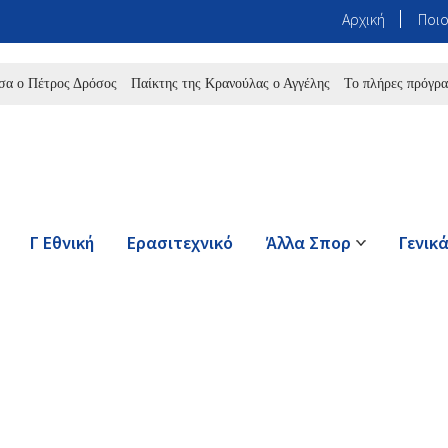
Αρχική
Ποιο
έτρος Δρόσος
Παίκτης της Κρανούλας ο Αγγέλης
Το πλήρες πρόγραμμα το
Γ Εθνική
Ερασιτεχνικό
Άλλα Σπορ
Γενικ