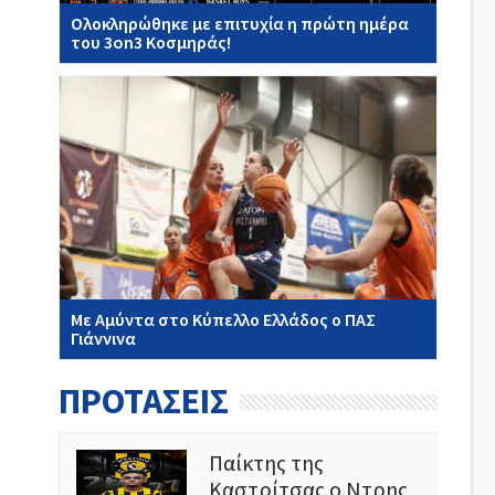
Ολοκληρώθηκε με επιτυχία η πρώτη ημέρα
του 3on3 Κοσμηράς!
Με Αμύντα στο Κύπελλο Ελλάδος ο ΠΑΣ
Γιάννινα
ΠΡΟΤΑΣΕΙΣ
Παίκτης της
Καστρίτσας ο Ντρης