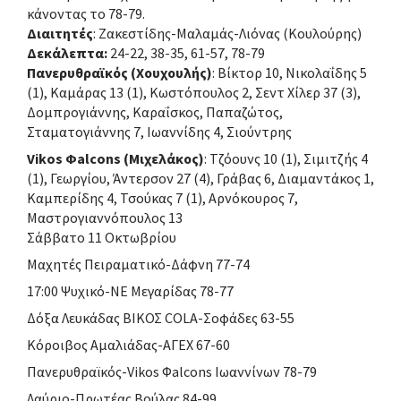
κάνοντας το 78-79.
Διαιτητές
: Ζακεστίδης-Μαλαμάς-Λιόνας (Κουλούρης)
Δεκάλεπτα:
24-22, 38-35, 61-57, 78-79
Πανερυθραϊκός (Χουχουλής)
: Βίκτορ 10, Νικολαΐδης 5
(1), Καμάρας 13 (1), Κωστόπουλος 2, Σεντ Χίλερ 37 (3),
Δομπρογιάννης, Καραΐσκος, Παπαζώτος,
Σταματογιάννης 7, Ιωαννίδης 4, Σιούντρης
Vikos Φalcons (Μιχελάκος)
: Τζόουνς 10 (1), Σιμιτζής 4
(1), Γεωργίου, Άντερσον 27 (4), Γράβας 6, Διαμαντάκος 1,
Καμπερίδης 4, Τσούκας 7 (1), Αρνόκουρος 7,
Μαστρογιαννόπουλος 13
Σάββατο 11 Οκτωβρίου
Μαχητές Πειραματικό-Δάφνη 77-74
17:00 Ψυχικό-ΝΕ Μεγαρίδας 78-77
Δόξα Λευκάδας ΒΙΚΟΣ COLA-Σοφάδες 63-55
Κόροιβος Αμαλιάδας-ΑΓΕΧ 67-60
Πανερυθραϊκός-Vikos Φalcons Ιωαννίνων 78-79
Λαύριο-Πρωτέας Βούλας 84-99