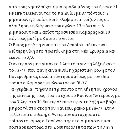
Από τους γηπεδούχους μία ομάδα μόνος του ήταν ο St
Hilaire τελειώνοντας το παιχνίδι με 37 πόντους, 7
ριμπάουντ, 2 ασίστ και 2 κλεψίματα παίζοντας σε
ολόκληρη τη διάρκεια του αγώνα. 13 πόντους, 5
ριμπάουντ και 3 ασίστ πρόσθεσε ο Καμάρας και 10
πόντους μαζί με 3 ασίστ ο Victor.
Ο Βίκος μετά τη νίκη επί του Λαυρίου, πέτυχε και
δεύτερη νίκη στο πρωτάθλημα στη Νέα Ερυθραία και
έκανε το 2/2.
O Άντερσον με τρίποντο 1 λεπτό πριν τη λήξη έκανε
το 73-77, που φάνηκε να είναι η χαριστική βολή στον
Πανερυθραϊκό, αλλά απάντησε αμέσως με τον ίδιο
τρόπο ο Καμάρας μειώνοντας σε 76-77.
Τα «γεράκια» πήγαν σε τρίποντο στη λήξη του χρόνου
της επίθεσής τους που το έχασε ο Κουίνσι Άντερσον, με
τον Χίλερ στα 10 δευτερόλεπτα πριν τη λήξη να βάζει
μπροστά στο σκορ τον Πανερυθραϊκό με 78-77. Στην
τελευταία επίθεση, ο Άντερσον αστόχησε στο
τρίποντο, όμως ο Τσούκας πήρε το ριμπάουντ και
σούταρε εύστοχα στα 2 δευτερόλεπτα πριν τη λήξη