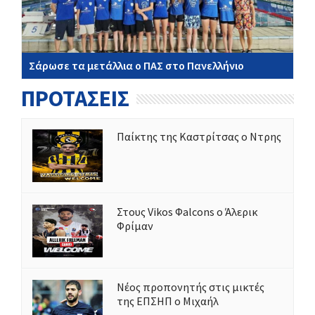
Σάρωσε τα μετάλλια ο ΠΑΣ στο Πανελλήνιο
ΠΡΟΤΑΣΕΙΣ
Παίκτης της Καστρίτσας ο Ντρης
Στους Vikos Φalcons ο Άλερικ
Φρίμαν
Νέος προπονητής στις μικτές
της ΕΠΣΗΠ ο Μιχαήλ