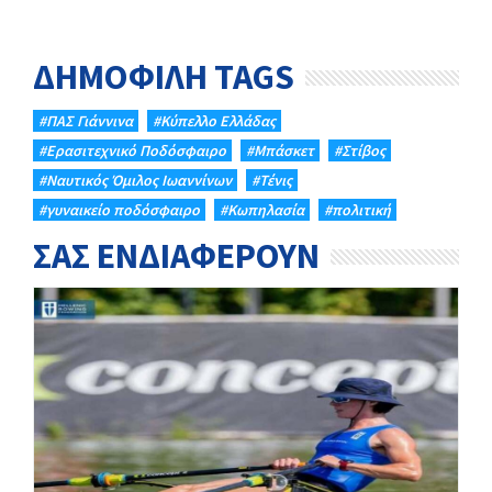
ΔΗΜΟΦΙΛΗ TAGS
#ΠΑΣ Γιάννινα
#Κύπελλο Ελλάδας
#Eρασιτεχνικό Ποδόσφαιρο
#Μπάσκετ
#Στίβος
#Ναυτικός Όμιλος Ιωαννίνων
#Τένις
#γυναικείο ποδόσφαιρο
#Κωπηλασία
#πολιτική
ΣΑΣ ΕΝΔΙΑΦΕΡΟΥΝ