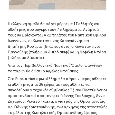
Η ελληνική ομάδα θα πάρει μέρος με 17 αθλητές και
αθλήτριες που συγκροτούν 7 πληρώματα. Ανάμεσά
τους θα βρίσκονται 4 κωπηλάτες του Ναυτικού Ομίλου
Ιωαννίνων, οι Κωνσταντίνος Καραγιάννης και
Δημήτρης Κούτρας (δίκωπος άνευ) ο Κωνσταντίνος
Γιαννούλης (πλήρωμα διπλό σκιφ) και η Νεφέλη Ντάρα
(πλήρωμα δίκωπος).
Από τον Περιβαλλοντικό Ναυτικού Όμιλο Ιωαννίνων
το παρών θα δώσει ο Άγγελος Ντούσκος.
Στο Ευρωπαϊκό πρωτάθλημα θα πάρουν μέρος αθλητές
κι αθλήτριες από 26 χώρες με τους αθλητές να
συνοδεύουν ο τεχνικός σύμβουλος Τζιάνι Ποστιλιόνε οι
ομοσπονδιακοί προπονητές Γιάννης Τσαλούχος, Άννα
Ζαχαρίου, Ρενάτο Γκαέτα, ο γιατρός της Ομοσπονδίας
Δρ. Γιάννης Χριστογιάννης, ενώ αρχηγός της αποστολής
το μέλος της Κωπηλατικής Ομοσπονδίας, έφορος