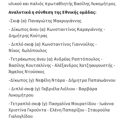
υλικού και παλιός πρωταθλητής Βασίλης Λυκομήτρος.
Αναλυτικά η σύνθεση της Εθνικής ομάδας:
-Σκιφ (α): Παναγιώτης Μακρυγιάννης
- Δίκωπος άνευ (α): Κωνσταντίνος Καραγιάννης -
Δημήτρης Κούτρας
- Διπλό σκιφ (α): Κωνσταντίνος Γιαννούλης -
Νίκος
Χωλόπουλος
-Τετράκωπος άνευ (α): Ανδρέας Ραπτόπουλος -
Βασίλης Κουτσελίνης - Αλέξανδρος Χατζηαυγουστής -
Άγγελος Ντούσκος
-Δίκωπος (γ): Νεφέλη Ντάρα - Δήμητρα Παπαϊωάννου
- Διπλό σκιφ (γ): Γαβριέλα Λιόλιου - Βαρβάρα
Λυκομήτρου
-Τετραπλό σκιφ (γ): Πασχαλίνα Μουρατίδου - Ιωάννα
Χριστίνα Γκρούντα - Ελένη Παπαρίζου - Σταυρούλα
Γιαλογλίδου.