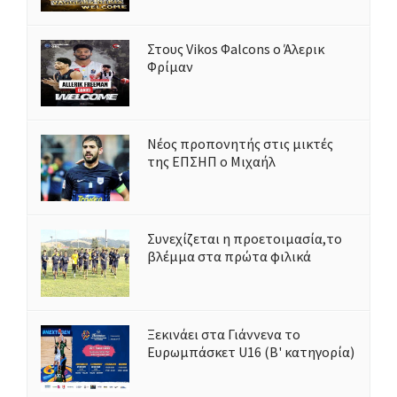
Στους Vikos Φalcons ο Άλερικ
Φρίμαν
Νέος προπονητής στις μικτές
της ΕΠΣΗΠ ο Μιχαήλ
Συνεχίζεται η προετοιμασία,το
βλέμμα στα πρώτα φιλικά
Ξεκινάει στα Γιάννενα το
Ευρωμπάσκετ U16 (Β' κατηγορία)