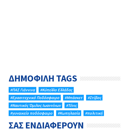
ΔΗΜΟΦΙΛΗ TAGS
#ΠΑΣ Γιάννινα
#Κύπελλο Ελλάδας
#Eρασιτεχνικό Ποδόσφαιρο
#Μπάσκετ
#Στίβος
#Ναυτικός Όμιλος Ιωαννίνων
#Τένις
#γυναικείο ποδόσφαιρο
#Κωπηλασία
#πολιτική
ΣΑΣ ΕΝΔΙΑΦΕΡΟΥΝ