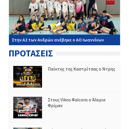
Στην Α2 των Ανδρών ανέβηκε ο ΑΟ Ιωαννίνων
ΠΡΟΤΑΣΕΙΣ
Παίκτης της Καστρίτσας ο Ντρης
Στους Vikos Φalcons ο Άλερικ
Φρίμαν