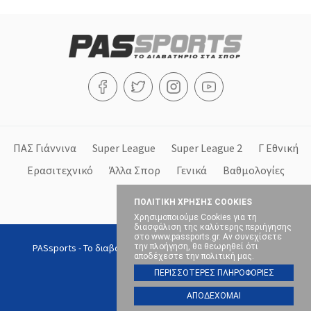
ΠΑΣ Γιάννινα
Super League
Super League 2
Γ Εθνική
Ερασιτεχνικό
Άλλα Σπορ
Γενικά
Βαθμολογίες
Στήλες
ΠΟΛΙΤΙΚΗ ΧΡΗΣΗΣ COOKIES
Χρησιμοποιούμε Cookies για τη
διασφάλιση της καλύτερης περιήγησης
στο www.passports.gr. Αν συνεχίσετε
PASsports - Το διαβατήριο στα σπορ, Copyright © 2026, All
την πλοήγηση, θα θεωρηθεί ότι
αποδέχεστε την πολιτική μας.
rights reserved.
ΠΕΡΙΣΣΟΤΕΡΕΣ ΠΛΗΡΟΦΟΡΙΕΣ
ΑΠΟΔΕΧΟΜΑΙ