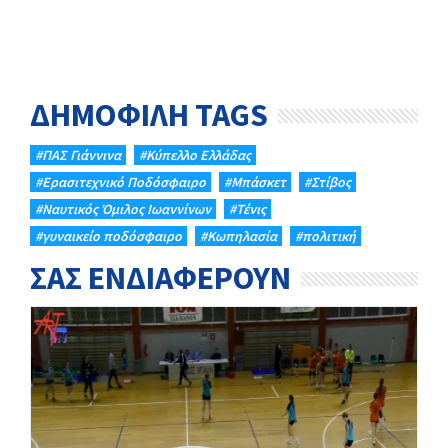
ΔΗΜΟΦΙΛΗ TAGS
#ΠΑΣ Γιάννινα
#Κύπελλο Ελλάδας
#Eρασιτεχνικό Ποδόσφαιρο
#Μπάσκετ
#Στίβος
#Ναυτικός Όμιλος Ιωαννίνων
#Τένις
#γυναικείο ποδόσφαιρο
#Κωπηλασία
#πολιτική
ΣΑΣ ΕΝΔΙΑΦΕΡΟΥΝ