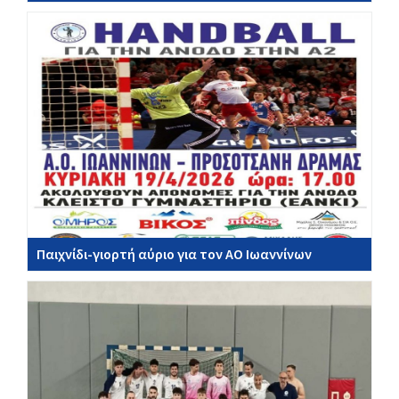
Παιχνίδι-γιορτή αύριο για τον ΑΟ Iωαννίνων