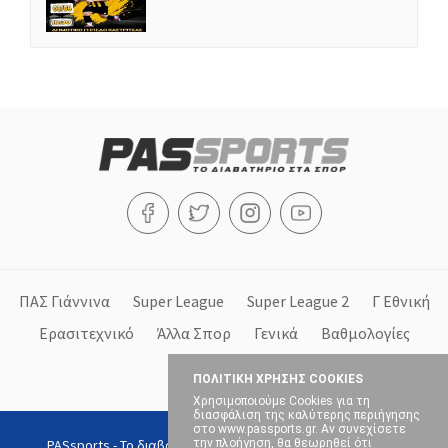
ΠΑΣ Γιάννινα
Super League
Super League 2
Γ Εθνική
Ερασιτεχνικό
Άλλα Σπορ
Γενικά
Βαθμολογίες
Στήλες
ΠΟΛΙΤΙΚΗ ΧΡΗΣΗΣ COOKIES
Χρησιμοποιούμε Cookies για τη
διασφάλιση της καλύτερης περιήγησης
στο www.passports.gr. Αν συνεχίσετε
PASsports - Το διαβατήριο στα σπορ, Copyright © 2026, All
την πλοήγηση, θα θεωρηθεί ότι