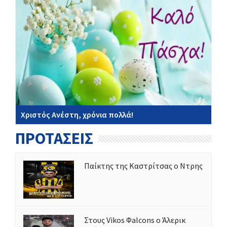
Χριστός Ανέστη, χρόνια πολλά!
ΠΡΟΤΑΣΕΙΣ
Παίκτης της Καστρίτσας ο Ντρης
Στους Vikos Φalcons ο Άλερικ