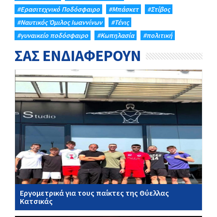
#Eρασιτεχνικό Ποδόσφαιρο
#Μπάσκετ
#Στίβος
#Ναυτικός Όμιλος Ιωαννίνων
#Τένις
#γυναικείο ποδόσφαιρο
#Κωπηλασία
#πολιτική
ΣΑΣ ΕΝΔΙΑΦΕΡΟΥΝ
Εργομετρικά για τους παίκτες της Θύελλας
Κατσικάς