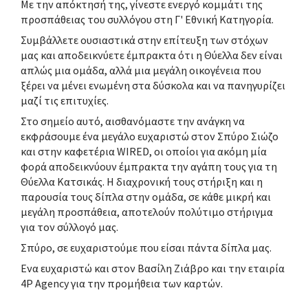
Με την απόκτησή της, γίνεστε ενεργό κομμάτι της
προσπάθειας του συλλόγου στη Γ' Εθνική Κατηγορία.
Συμβάλλετε ουσιαστικά στην επίτευξη των στόχων
μας και αποδεικνύετε έμπρακτα ότι η Θύελλα δεν είναι
απλώς μια ομάδα, αλλά μια μεγάλη οικογένεια που
ξέρει να μένει ενωμένη στα δύσκολα και να πανηγυρίζει
μαζί τις επιτυχίες.
Στο σημείο αυτό, αισθανόμαστε την ανάγκη να
εκφράσουμε ένα μεγάλο ευχαριστώ στον Σπύρο Σιώζο
και στην καφετέρια WIRED, οι οποίοι για ακόμη μία
φορά αποδεικνύουν έμπρακτα την αγάπη τους για τη
Θύελλα Κατσικάς. Η διαχρονική τους στήριξη και η
παρουσία τους δίπλα στην ομάδα, σε κάθε μικρή και
μεγάλη προσπάθεια, αποτελούν πολύτιμο στήριγμα
για τον σύλλογό μας.
Σπύρο, σε ευχαριστούμε που είσαι πάντα δίπλα μας.
Ενα ευχαριστώ και στον Βασίλη Ζιάβρο και την εταιρία
4P Agency για την προμήθεια των καρτών.