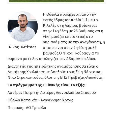
Η Θύελλα προέρχεται από την
εκτός έδρας ισοπαλία 1-1 με το
Κιλελέρ στη Λάρισα, βρίσκεται
στην 14η θέση με 26 βαθμούς και η
νίκη μοιάζει επιτακτική στο
αυριανό ματς με την Αναγέννηση, η
Νίκος Γιωτίτσας
οποία είναι στην 9η θέση με 36
βαθμούς.Ο Νίκος Γκούρας για το
αυριανό ματς δεν υπολογίζει τον Αδαμάντιο Λόκα.
Διαιτητής της ηπειρώτικης αναμέτρησης θα είναι ο
Δημήτρης Χουλιάρας με βοηθούς τους Ζώη Νάστο και
Νίκο Στρακαντούνα, όλοι της ΕΠΣ Πρέβεζας-Λευκάδας.
Το πρόγραμμα της Γ Εθνικής είναι το εξής:
Αστέρας Πετριτή- Αστέρας Λιανοκλαδίου Σταυρού
Θύελλα Κατσικάς - Αναγέννηση Άρτας
Πιερικός - ΑΟ Τρίκαλα