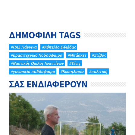
ΔΗΜΟΦΙΛΗ TAGS
#ΠΑΣ Γιάννινα
#Κύπελλο Ελλάδας
#Eρασιτεχνικό Ποδόσφαιρο
#Μπάσκετ
#Στίβος
#Ναυτικός Όμιλος Ιωαννίνων
#Τένις
#γυναικείο ποδόσφαιρο
#Κωπηλασία
#πολιτική
ΣΑΣ ΕΝΔΙΑΦΕΡΟΥΝ