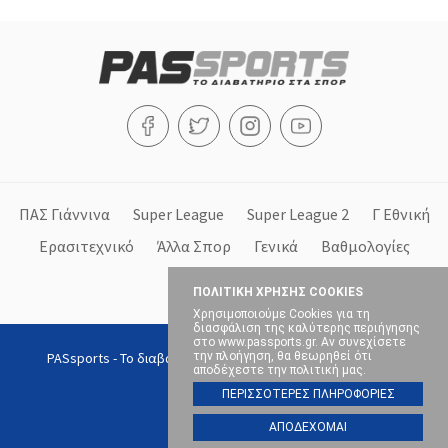
ΠΑΣ Γιάννινα
Super League
Super League 2
Γ Εθνική
Ερασιτεχνικό
Άλλα Σπορ
Γενικά
Βαθμολογίες
Στήλες
ΠΟΛΙΤΙΚΗ ΧΡΗΣΗΣ COOKIES
Χρησιμοποιούμε Cookies για τη
διασφάλιση της καλύτερης περιήγησης
στο www.passports.gr. Αν συνεχίσετε
PASsports - Το διαβατήριο στα σπορ, Copyright © 2026, All
την πλοήγηση, θα θεωρηθεί ότι
αποδέχεστε την πολιτική μας.
rights reserved.
ΠΕΡΙΣΣΟΤΕΡΕΣ ΠΛΗΡΟΦΟΡΙΕΣ
ΑΠΟΔΕΧΟΜΑΙ