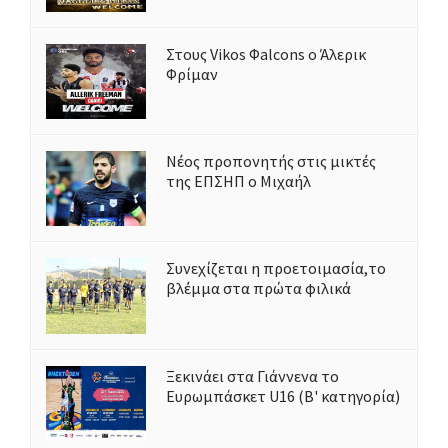
Στους Vikos Φalcons ο Άλερικ
Φρίμαν
Νέος προπονητής στις μικτές
της ΕΠΣΗΠ ο Μιχαήλ
Συνεχίζεται η προετοιμασία,το
βλέμμα στα πρώτα φιλικά
Ξεκινάει στα Γιάννενα το
Ευρωμπάσκετ U16 (Β' κατηγορία)