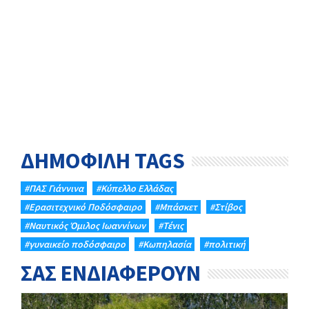
ΔΗΜΟΦΙΛΗ TAGS
#ΠΑΣ Γιάννινα
#Κύπελλο Ελλάδας
#Eρασιτεχνικό Ποδόσφαιρο
#Μπάσκετ
#Στίβος
#Ναυτικός Όμιλος Ιωαννίνων
#Τένις
#γυναικείο ποδόσφαιρο
#Κωπηλασία
#πολιτική
ΣΑΣ ΕΝΔΙΑΦΕΡΟΥΝ