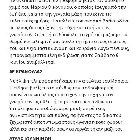
Με ανείπωτη θλίψη πληροφορηθήκαμε τον αδόκητο
χαμό του Μάριου Οικονόμου, ο οποίος έφυγε από την
ζωή έπειτα από την γενναία μάχη που έδινε τις
τελευταίες ημέρες. Η απώλειά του σκορπά βαθιά οδύνη
σε όλους όσους είχαν την τύχη και τιμή να τον
γνωρίσουν. Σε αυτή τη δύσκολη στιγμή εκφράζουμε τα
θερμά και ειλικρινή μας συλλυπητήρια στους οικείους
του και ευχόμαστε δύναμη και κουράγιο. Λόγω πένθους,
η προγραμματισμένη εκδήλωση για το Σάββατο 6
Ιουνίου αναβάλλεται.
ΑΕ ΚΡΑΝΟΥΛΑΣ
Με θλίψη πληροφορηθήκαμε την απώλεια του Μάριου.
Η είδηση βυθίζει στο πένθος την ποδοσφαιρική
οικογένεια και όλους όσοι είχαν την τύχη να τον
γνωρίσουν ως αθλητή, συμπαίκτη και άνθρωπο.
Υπηρέτησε το ποδόσφαιρο με αξιοπρέπεια,
αγωνιστικότητα και πάθος, αφήνοντας το δικό του
ξεχωριστό αποτύπωμα στους αγωνιστικούς χώρους
αλλά και στις καρδιές όσων συνεργάστηκαν μαζί του.
ΑΤΛΑΣ ΙΩΑΝΝΙΝΩΝ