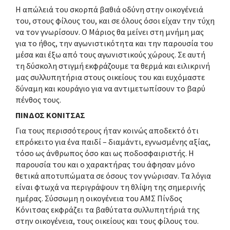
Η απώλειά του σκορπά βαθιά οδύνη στην οικογένειά
του, στους φίλους του, και σε όλους όσοι είχαν την τύχη
να τον γνωρίσουν. Ο Μάριος θα μείνει στη μνήμη μας
για το ήθος, την αγωνιστικότητα και την παρουσία του
μέσα και έξω από τους αγωνιστικούς χώρους. Σε αυτή
τη δύσκολη στιγμή εκφράζουμε τα θερμά και ειλικρινή
μας συλλυπητήρια στους οικείους του και ευχόμαστε
δύναμη και κουράγιο για να αντιμετωπίσουν το βαρύ
πένθος τους.
ΠΙΝΔΟΣ ΚΟΝΙΤΣΑΣ
Για τους περισσότερους ήταν κοινώς αποδεκτό ότι
επρόκειτο για ένα παιδί – διαμάντι, εγνωσμένης αξίας,
τόσο ως άνθρωπος όσο και ως ποδοσφαιριστής. Η
παρουσία του και ο χαρακτήρας του άφησαν μόνο
θετικά αποτυπώματα σε όσους τον γνώρισαν. Τα λόγια
είναι φτωχά να περιγράψουν τη θλίψη της σημερινής
ημέρας. Σύσσωμη η οικογένεια του ΑΜΣ Πίνδος
Κόνιτσας εκφράζει τα βαθύτατα συλλυπητήριά της
στην οικογένεια, τους οικείους και τους φίλους του.