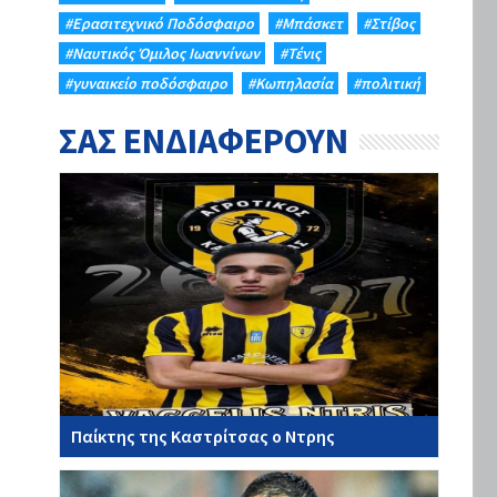
#Eρασιτεχνικό Ποδόσφαιρο
#Μπάσκετ
#Στίβος
#Ναυτικός Όμιλος Ιωαννίνων
#Τένις
#γυναικείο ποδόσφαιρο
#Κωπηλασία
#πολιτική
ΣΑΣ ΕΝΔΙΑΦΕΡΟΥΝ
Παίκτης της Καστρίτσας ο Ντρης