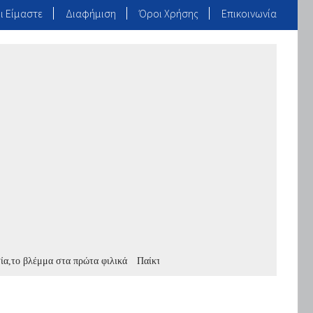
ι Είμαστε
Διαφήμιση
Όροι Χρήσης
Επικοινωνία
βλέμμα στα πρώτα φιλικά
Παίκτης της Καστρίτσας ο Ντρης