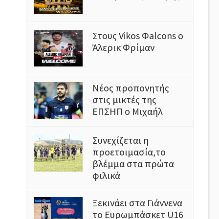
Στους Vikos Φalcons ο
Άλερικ Φρίμαν
Νέος προπονητής
στις μικτές της
ΕΠΣΗΠ ο Μιχαήλ
Συνεχίζεται η
προετοιμασία,το
βλέμμα στα πρώτα
φιλικά
Ξεκινάει στα Γιάννενα
το Ευρωμπάσκετ U16