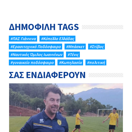
ΔΗΜΟΦΙΛΗ TAGS
#ΠΑΣ Γιάννινα
#Κύπελλο Ελλάδας
#Eρασιτεχνικό Ποδόσφαιρο
#Μπάσκετ
#Στίβος
#Ναυτικός Όμιλος Ιωαννίνων
#Τένις
#γυναικείο ποδόσφαιρο
#Κωπηλασία
#πολιτική
ΣΑΣ ΕΝΔΙΑΦΕΡΟΥΝ