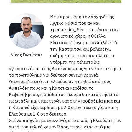
Με μπροστάρη τον αρχηγό της
Άγγελο Νάσιο που αν και
τραυματίας, δίνει τα πάντα στον
αγωνιστικό χώρο, η Θύελλα
Ελεούσας έφυγε με το διπλό από
την Καστρίτσα και βολεύεται
Νίκος Γιωτίτσας
ακόμη και με την ισοπαλία στο
ντέρμπι της τελευταίας
αγωνιστικής με τους Αμπελόκηπους για να κατακτήσει
το πρωτάθλημα για δεύτερη συνεχή χρονιά.
Υπενθυμίζεται ότι η Ελεούσα αν ηττηθεί από τους
Αμπελόκηπους και η Κατσικά κερδίσει το
Κεφαλόβρυσο, η ομάδα του Γκούρα θα κατακτήσει το
πρωτάθλημα, υπερτερώντας στην ισοβαθμία μιας και
η Κατσικά είχε κερδίσει με 2-0 στον πρώτο γύρο και η
Ελεούσα με 1-0 στο δεύτερο.
Σε ένα παιχνίδι με εναλλαγές στο σκορ, η Ελεούσα ήταν
αυτή που τελικά χαμογέλασε, περνώντας από μια