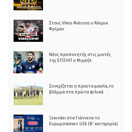
Στους Vikos Φalcons ο Άλερικ
Φρίμαν
Νέος προπονητής στις μικτές
της ΕΠΣΗΠ ο Μιχαήλ
Συνεχίζεται η προετοιμασία,το
βλέμμα στα πρώτα φιλικά
Ξεκινάει στα Γιάννενα το
Ευρωμπάσκετ U16 (Β' κατηγορία)