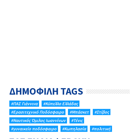
ΔΗΜΟΦΙΛΗ TAGS
#ΠΑΣ Γιάννινα
#Κύπελλο Ελλάδας
#Eρασιτεχνικό Ποδόσφαιρο
#Μπάσκετ
#Στίβος
#Ναυτικός Όμιλος Ιωαννίνων
#Τένις
#γυναικείο ποδόσφαιρο
#Κωπηλασία
#πολιτική