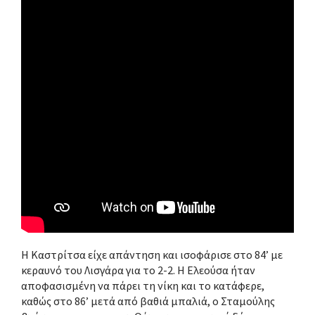
Η Καστρίτσα είχε απάντηση και ισοφάρισε στο 84’ με
κεραυνό του Λισγάρα για το 2-2. Η Ελεούσα ήταν
αποφασισμένη να πάρει τη νίκη και το κατάφερε,
καθώς στο 86’ μετά από βαθιά μπαλιά, ο Σταμούλης