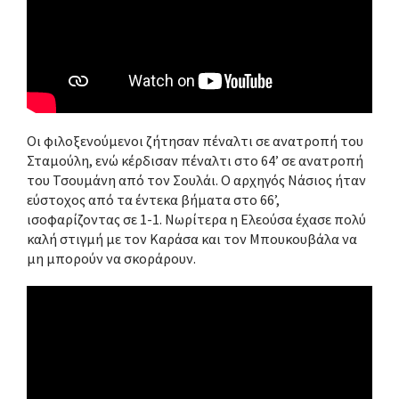
Οι φιλοξενούμενοι ζήτησαν πέναλτι σε ανατροπή του
Σταμούλη, ενώ κέρδισαν πέναλτι στο 64’ σε ανατροπή
του Τσουμάνη από τον Σουλάι. Ο αρχηγός Νάσιος ήταν
εύστοχος από τα έντεκα βήματα στο 66’,
ισοφαρίζοντας σε 1-1. Νωρίτερα η Ελεούσα έχασε πολύ
καλή στιγμή με τον Καράσα και τον Μπουκουβάλα να
μη μπορούν να σκοράρουν.