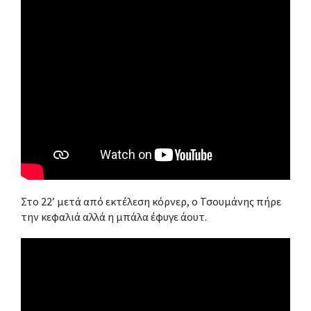
Στο 22’ μετά από εκτέλεση κόρνερ, ο Τσουμάνης πήρε
την κεφαλιά αλλά η μπάλα έφυγε άουτ.