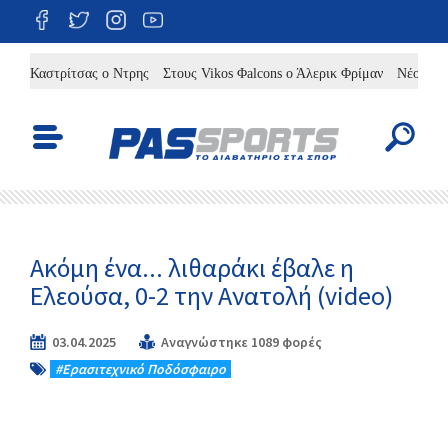
Καστρίτσας ο Ντρης
Στους Vikos Φalcons ο Άλερικ Φρίμαν
Νέος προπονητ
Ακόμη ένα... λιθαράκι έβαλε η
Ελεούσα, 0-2 την Ανατολή (video)
03.04.2025
Αναγνώστηκε 1089 φορές
#Eρασιτεχνικό Ποδόσφαιρο