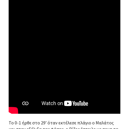
Το 0-1 ήρθε στο 29’ όταν εκτέλεσε πλάγιο ο Μαλάτος