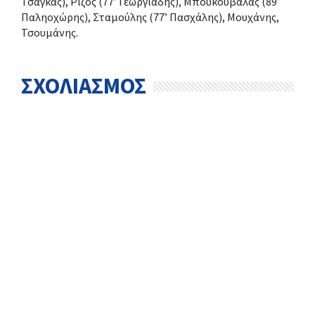
Τσάγκας), Ρίζος (77’ Γεωργιάδης), Μπουκουβάλας (89’
Παληοχώρης), Σταμούλης (77’ Πασχάλης), Μουχάνης,
Τσουμάνης.
ΣΧΟΛΙΑΣΜΟΣ