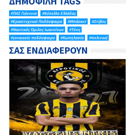
ΔΗΜΟΦΙΛΗ TAGS
#ΠΑΣ Γιάννινα
#Κύπελλο Ελλάδας
#Eρασιτεχνικό Ποδόσφαιρο
#Μπάσκετ
#Στίβος
#Ναυτικός Όμιλος Ιωαννίνων
#Τένις
#γυναικείο ποδόσφαιρο
#Κωπηλασία
#πολιτική
ΣΑΣ ΕΝΔΙΑΦΕΡΟΥΝ