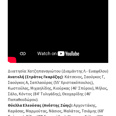
Διιατησία: Χατζηπαναγιώτου (Διαμάντης Λ.- Ευαγγέλου)
Ανατολή (Στράτος Γκαρόζης)
: Κάτσενος, Σαούγκος Γ,
Σαούγκος Α, Σαπλαούρας (55’ Χριστακόπουλος),
Κωστούλας, Μιχαηλίδης, Κιούρκας (46’ Σπύρου), Μήλος,
Σάλο, Κόντος (84’ Tυλιγάδης), Θεοχαρίδης (46’
Παπαθεοδώρου).
Θύελλα Ελεούσας (Ανέστης Ζώης):
Αρχοντάκης,
Καράσας, Μαρμούτας, Νάσιος, Μαλάτος, Τσιάμης (68’