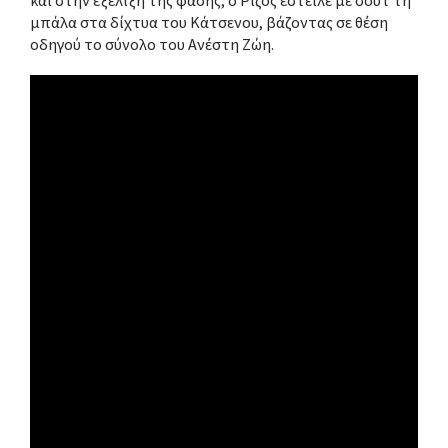
και στην εξέλιξη της φάσης, ο Ρίζος έστειλε με σουτ τη
μπάλα στα δίχτυα του Κάτσενου, βάζοντας σε θέση
οδηγού το σύνολο του Ανέστη Ζώη.