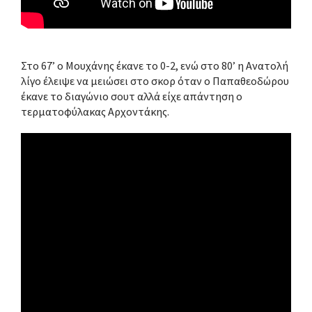
Στο 67’ ο Μουχάνης έκανε το 0-2, ενώ στο 80’ η Ανατολή
λίγο έλειψε να μειώσει στο σκορ όταν ο Παπαθεοδώρου
έκανε το διαγώνιο σουτ αλλά είχε απάντηση ο
τερματοφύλακας Αρχοντάκης.