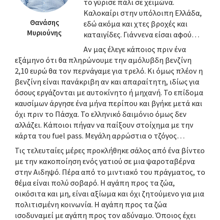
το γύρισε πάλι σε χειμώνα.
Καλοκαίρι στην υπόλοιπη Ελλάδα,
Θανάσης
εδώ ακόμα και χτες βροχές και
Μυριούνης
καταιγίδες. Γιάννενα είσαι αφού…
Αν μας έλεγε κάποιος πριν ένα
εξάμηνο ότι θα πληρώνουμε την αμόλυβδη βενζίνη
2,10 ευρώ θα τον περνάγαμε για τρελό. Κι όμως πλέον η
βενζίνη είναι πανάκριβη αν και απαραίτητη, ιδίως για
όσους εργάζονται με αυτοκίνητο ή μηχανή. Το επίδομα
καυσίμων άργησε ένα μήνα περίπου και βγήκε μετά και
όχι πριν το Πάσχα. Το ελληνικό δαιμόνιο όμως δεν
αλλάζει. Κάποιοι πήγαν να παίξουν στοίχημα με την
κάρτα του fuel pass. Μεγάλη αρρώστια ο τζόγος…
Τις τελευταίες μέρες προκλήθηκε σάλος από ένα βίντεο
με την κακοποίηση ενός γατιού σε μια ψαροταβέρνα
στην Αιδηψό. Πέρα από το μιντιακό του πράγματος, το
θέμα είναι πολύ σοβαρό. Η αγάπη προς τα ζώα,
οικόσιτα και μη, είναι αξίωμα και όχι ζητούμενο για μια
πολιτισμένη κοινωνία. Η αγάπη προς τα ζώα
ισοδυναμεί με αγάπη προς τον αδύναμο. Όποιος έχει