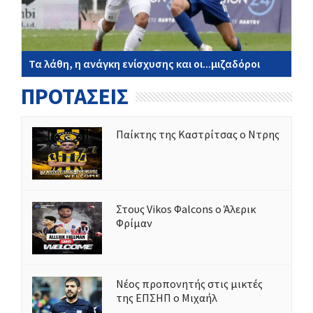
Τα λάθη, η ανάγκη ενίσχυσης και οι...μιζαδόροι
ΠΡΟΤΑΣΕΙΣ
Παίκτης της Καστρίτσας ο Ντρης
Στους Vikos Φalcons ο Άλερικ
Φρίμαν
Νέος προπονητής στις μικτές
της ΕΠΣΗΠ ο Μιχαήλ