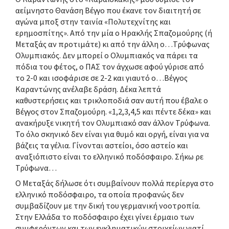
αείμνηστο Θανάση Βέγγο που έκανε τον διαιτητή σε
αγώνα μποξ στην ταινία «Πολυτεχνίτης και
ερημοσπίτης». Από την μία ο Ηρακλής Σπαζομούρης (ή
Μεταξάς αν προτιμάτε) κι από την άλλη ο…Τρύφωνας
Ολυμπιακός. Δεν μπορεί ο Ολυμπιακός να πάρει τα
πόδια του φέτος, ο ΠΑΣ τον άγχωσε αφού γύρισε από
το 2-0 και ισοφάρισε σε 2-2 και γιαυτό ο…Βέγγος
Καραντώνης ανέλαβε δράση. Δέκα λεπτά
καθυστερήσεις και τρικλοποδιά σαν αυτή που έβαλε ο
Βέγγος στον Σπαζομούρη. «1,2,3,4,5 και πέντε δέκα» και
ανακήρυξε νικητή τον Ολυμπιακό σαν άλλον Τρύφωνα.
Το όλο σκηνικό δεν είναι για θυμό και οργή, είναι για να
βάζεις τα γέλια. Γίνονται αστείοι, όσο αστείο και
αναξιόπιστο είναι το ελληνικό ποδόσφαιρο. Σήκω ρε
Τρύφωνα…
Ο Μεταξάς δήλωσε ότι συμβαίνουν πολλά περίεργα στο
ελληνικό ποδόσφαιρο, τα οποία προφανώς δεν
συμβαδίζουν με την δική του γερμανική νοοτροπία.
Στην Ελλάδα το ποδόσφαιρο έχει γίνει έρμαιο των
συμφερόντων και των εγκληματικών στοιχείων γιατί