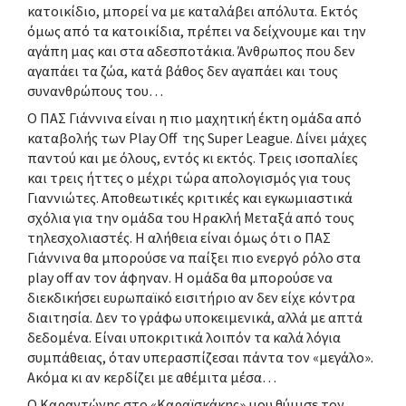
κατοικίδιο, μπορεί να με καταλάβει απόλυτα. Εκτός
όμως από τα κατοικίδια, πρέπει να δείχνουμε και την
αγάπη μας και στα αδεσποτάκια. Άνθρωπος που δεν
αγαπάει τα ζώα, κατά βάθος δεν αγαπάει και τους
συνανθρώπους του…
Ο ΠΑΣ Γιάννινα είναι η πιο μαχητική έκτη ομάδα από
καταβολής των Play Off της Super League. Δίνει μάχες
παντού και με όλους, εντός κι εκτός. Τρεις ισοπαλίες
και τρεις ήττες ο μέχρι τώρα απολογισμός για τους
Γιαννιώτες. Αποθεωτικές κριτικές και εγκωμιαστικά
σχόλια για την ομάδα του Ηρακλή Μεταξά από τους
τηλεσχολιαστές. Η αλήθεια είναι όμως ότι ο ΠΑΣ
Γιάννινα θα μπορούσε να παίξει πιο ενεργό ρόλο στα
play off αν τον άφηναν. Η ομάδα θα μπορούσε να
διεκδικήσει ευρωπαϊκό εισιτήριο αν δεν είχε κόντρα
διαιτησία. Δεν το γράφω υποκειμενικά, αλλά με απτά
δεδομένα. Είναι υποκριτικά λοιπόν τα καλά λόγια
συμπάθειας, όταν υπερασπίζεσαι πάντα τον «μεγάλο».
Ακόμα κι αν κερδίζει με αθέμιτα μέσα…
Ο Καραντώνης στο «Καραϊσκάκης» μου θύμισε τον