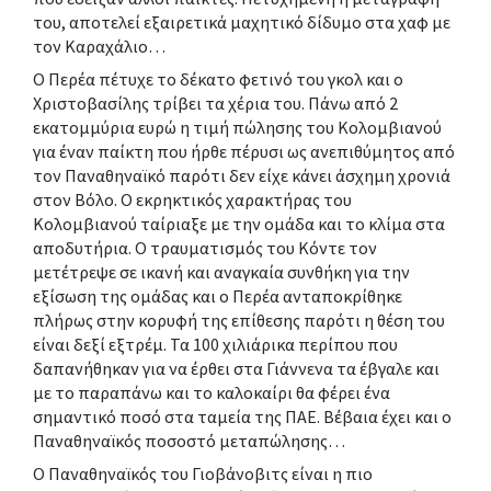
του, αποτελεί εξαιρετικά μαχητικό δίδυμο στα χαφ με
τον Καραχάλιο…
Ο Περέα πέτυχε το δέκατο φετινό του γκολ και ο
Χριστοβασίλης τρίβει τα χέρια του. Πάνω από 2
εκατομμύρια ευρώ η τιμή πώλησης του Κολομβιανού
για έναν παίκτη που ήρθε πέρυσι ως ανεπιθύμητος από
τον Παναθηναϊκό παρότι δεν είχε κάνει άσχημη χρονιά
στον Βόλο. Ο εκρηκτικός χαρακτήρας του
Κολομβιανού ταίριαξε με την ομάδα και το κλίμα στα
αποδυτήρια. Ο τραυματισμός του Κόντε τον
μετέτρεψε σε ικανή και αναγκαία συνθήκη για την
εξίσωση της ομάδας και ο Περέα ανταποκρίθηκε
πλήρως στην κορυφή της επίθεσης παρότι η θέση του
είναι δεξί εξτρέμ. Τα 100 χιλιάρικα περίπου που
δαπανήθηκαν για να έρθει στα Γιάννενα τα έβγαλε και
με το παραπάνω και το καλοκαίρι θα φέρει ένα
σημαντικό ποσό στα ταμεία της ΠΑΕ. Βέβαια έχει και ο
Παναθηναϊκός ποσοστό μεταπώλησης…
Ο Παναθηναϊκός του Γιοβάνοβιτς είναι η πιο