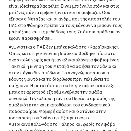
είναι ιδιαίτερα λαοφιλές. Είναι μπίζνα λοιπόν και στις
μπίζνες πάντα εμφανίζονται και οι μαφιόζοι. Όσα
έζησαν ο Μεταξάς και οι άνθρωποι της αποστολής του
ΠΑΣ στο Φάληρο πρέπει να τους κάνουν να μισούν τους
μαφιόζους και τις μεθόδους τους. Σε όποια ομάδα κι αν
έχουν παρεισφρήσει…
Αγωνιστικά ο ΠΑΣ δεν μπήκε καλά στο «Καραϊσκάκης».
Όπως και στην κανονική διάρκεια βρέθηκε πίσω στο
σκορ πολύ νωρίς και ήταν αδικαιολόγητα φοβισμένος.
Τακτικά η κίνηση του Μεταξά να αφήσει τον Σάλιακα
στον πάγκο δεν απέδωσε. Το αναγνώρισε άμεσα ο
κόουτς γιαυτό και το διόρθωσε πριν τελειώσει το
ημίχρονο. Η μετατόπιση του Γκαρντάφσκι από δεξί
μπακ σε αριστερό εξτρέμ ανέβασε την ομάδα
συνολικά. Τι γκολάρα ήταν του Περέα, ο ορισμός της
ομαδικότητας και η αποθέωση του συνδυαστικού
ποδοσφαίρου. Φοβερή ασίστ και ο Στάνκο στην
ισοφάριση του Σνάιντερ. Εξαιρετικός ο
Αμερικανοπολωνός στο Φάληρο και χωρίς τον φόβο
που έδειξαν άλλοι παίκτες. Πετυχημένη η μεταγραφή