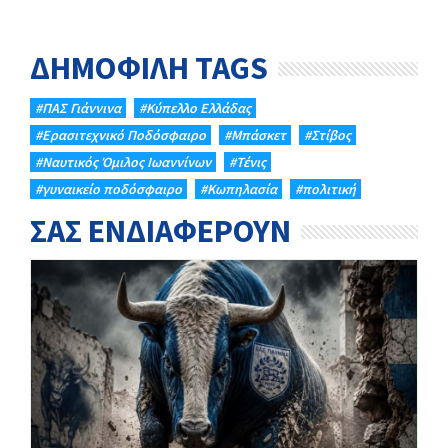
ΔΗΜΟΦΙΛΗ TAGS
#ΠΑΣ Γιάννινα
#Κύπελλο Ελλάδας
#Eρασιτεχνικό Ποδόσφαιρο
#Μπάσκετ
#Στίβος
#Ναυτικός Όμιλος Ιωαννίνων
#Τένις
#γυναικείο ποδόσφαιρο
#Κωπηλασία
#πολιτική
ΣΑΣ ΕΝΔΙΑΦΕΡΟΥΝ