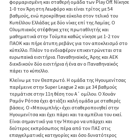
φορμαρισμένη και σταθερή ομάδα των Play Off. Νίκησε
1-0 τον Άρη στη Λεωφόρο και είναι τρίτος με 54
βαθμούς, ενώ προκρίθηκε εύκολα στον τελικό του
Κυπέλλου Ελλάδας με δύο νίκες επί της Λαμίας. Ο
Ολυμπιακός στέφθηκε χτες πρωταθλητής και
μαθηματικά στην Τούμπα καθώς νίκησε με 1-2 τον
ΠΑΟΚ και πήρε άτυπη ρεβάνς για τον αποκλεισμό στο
κύπελλο. Πλέον το ενδιαφέρον επικεντρώνεται στα
ευρωπαϊκά εισιτήρια. Παναθηναϊκός, Άρης και ΑΕΚ
διεκδικούν δύο εισιτήρια ή ένα αν ο Παναθηναϊκός
πάρει το κύπελλο.
Κλείνω με τον Θεσπρωτό. Η ομάδα της Ηγουμενίτσας
παρέμεινε στην Super League 2 και με 34 βαθμούς
τερμάτισε στην 11η θέση του Α΄ ομίλου. Ο Χουάν
Ραμόν Ρότσα έχει φτιάξει καλή ομάδα με σταθερές
βάσεις. Ο «Μπουμπλής» έχει σταθεροποιηθεί στην
Ηγουμενίτσα και έχει πάρει και τα αμπέλια του εκεί.
Είναι σημαντικό για την Ήπειρο να υπάρχει και
δεύτερος εκπρόσωπος πέρα από τον ΠΑΣ στις
επαγγελματικές κατηγορίες και όσο δυνατότερος