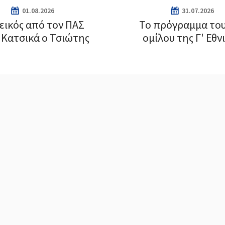
01.08.2026
31.07.2026
εικός από τον ΠΑΣ
Το πρόγραμμα του
 Κατσικά ο Τσιώτης
ομίλου της Γ' Εθν
Super League 2
Γ Εθνική
Ερασιτεχνικό
Άλλα Σπορ
Γ