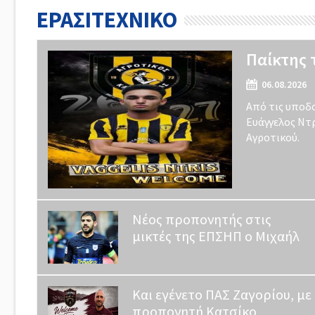
ΕΡΑΣΙΤΕΧΝΙΚΟ
Παίκτης 
06.08.2026
Από τις υποδ
Ευάγγελος Ντ
Αγροτικού.
Νέος προπονητής στις
μικτές της ΕΠΣΗΠ ο Μιχαήλ
Και εγένετο ΠΑΣ Ζαγορίου, με
προπονητή Κατσίκο