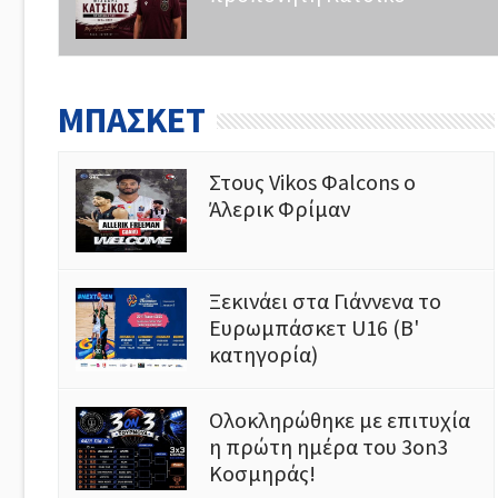
ΜΠΑΣΚΕΤ
Στους Vikos Φalcons ο
Άλερικ Φρίμαν
Ξεκινάει στα Γιάννενα το
Ευρωμπάσκετ U16 (Β'
κατηγορία)
Ολοκληρώθηκε με επιτυχία
η πρώτη ημέρα του 3on3
Κοσμηράς!