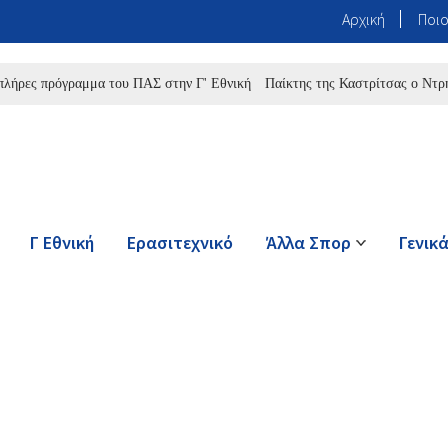
Αρχική
Ποιο
πρόγραμμα του ΠΑΣ στην Γ' Εθνική
Παίκτης της Καστρίτσας ο Ντρης
Στη
Γ Εθνική
Ερασιτεχνικό
Άλλα Σπορ
Γενικ