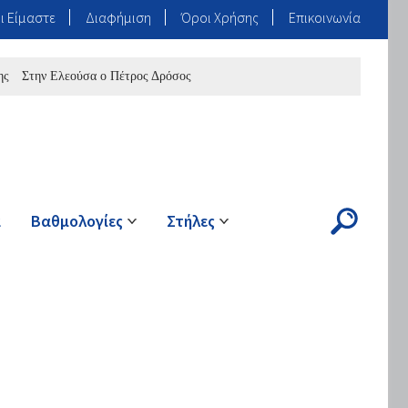
ι Είμαστε
Διαφήμιση
Όροι Χρήσης
Επικοινωνία
ν Ελεούσα ο Πέτρος Δρόσος
ά
Βαθμολογίες
Στήλες