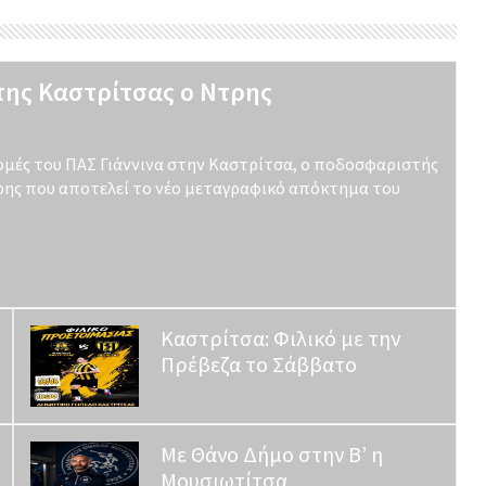
της Καστρίτσας ο Ντρης
ομές του ΠΑΣ Γιάννινα στην Καστρίτσα, ο ποδοσφαριστής
ρης που αποτελεί το νέο μεταγραφικό απόκτημα του
Καστρίτσα: Φιλικό με την
Πρέβεζα το Σάββατο
Με Θάνο Δήμο στην Β’ η
Μουσιωτίτσα